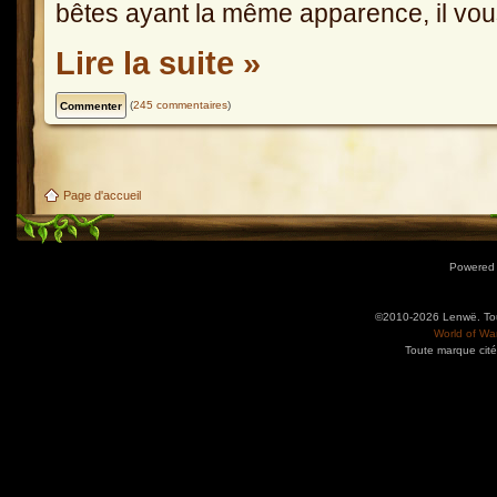
bêtes ayant la même apparence, il vous 
Lire la suite »
(
245 commentaires
)
Page d'accueil
Powered
©2010-2026 Lenwë. Tous
World of War
Toute marque cité
Utilisez l'adresse suivante pour accéder au calendrier des évènements depuis d'autres app
charge le format iCal.