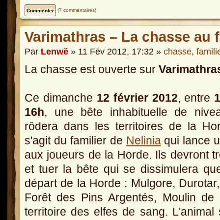
(
7 commentaires
)
Varimathras – La chasse au f
Par
Lenwë
» 11 Fév 2012, 17:32 »
chasse
,
famili
La chasse est ouverte sur
Varimathr
Ce dimanche
12 février 2012
, entre
1
16h
, une bête inhabituelle de nive
rôdera dans les territoires de la Hor
s'agit du familier de
Nelinia
qui lance u
aux joueurs de la Horde. Ils devront t
et tuer la bête qui se dissimulera q
départ de la Horde : Mulgore, Durotar, T
Forêt des Pins Argentés, Moulin de 
territoire des elfes de sang. L'animal