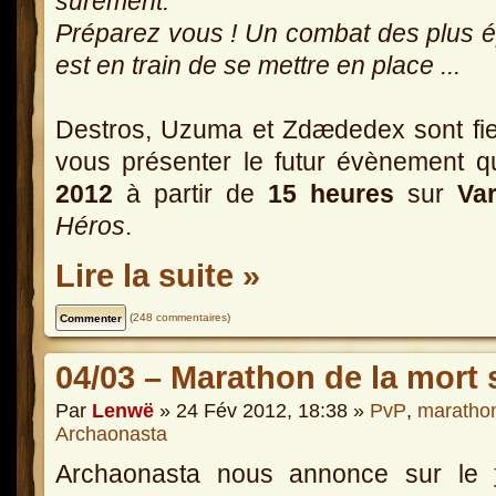
surement.
Préparez vous ! Un combat des plus 
est en train de se mettre en place ...
Destros, Uzuma et Zdædedex sont fi
vous présenter le futur évènement q
2012
à partir de
15 heures
sur
Va
Héros
.
Lire la suite »
(
248 commentaires
)
04/03 – Marathon de la mort 
Par
Lenwë
» 24 Fév 2012, 18:38 »
PvP
,
maratho
Archaonasta
Archaonasta nous annonce sur le