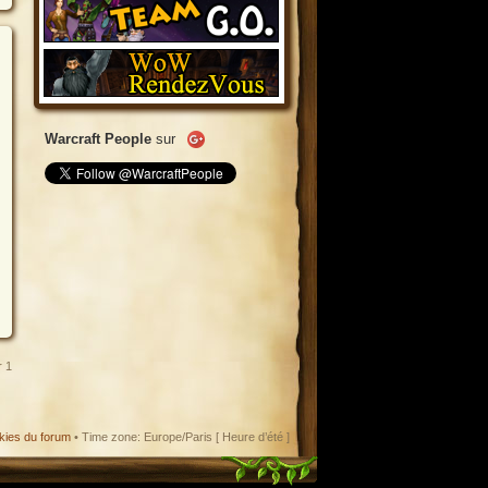
Warcraft People
sur
r
1
kies du forum
• Time zone: Europe/Paris [ Heure d’été ]