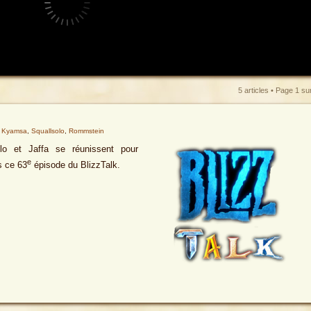
5 articles • Page
1
su
,
Kyamsa
,
Squallsolo
,
Rommstein
lo et Jaffa se réunissent pour
e
s ce 63
épisode du BlizzTalk.