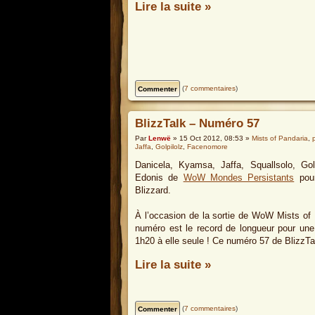
Lire la suite »
(
7 commentaires
)
BlizzTalk – Numéro 57
Par
Lenwë
» 15 Oct 2012, 08:53 »
Mists of Pandaria
,
Jaffa
,
Golpilolz
,
Facenomore
Danicela, Kyamsa, Jaffa, Squallsolo, Gol
Edonis de
WoW Mondes Persistants
pour
Blizzard.
À l’occasion de la sortie de WoW Mists of 
numéro est le record de longueur pour une p
1h20 à elle seule ! Ce numéro 57 de BlizzT
Lire la suite »
(
7 commentaires
)