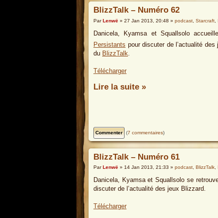
BlizzTalk – Numéro 62
Par
Lenwë
» 27 Jan 2013, 20:48 »
podcast
,
Starcraft
,
Danicela, Kyamsa et Squallsolo accueil
Persistants
pour discuter de l’actualité des
du
BlizzTalk
.
Télécharger
Lire la suite »
(
7 commentaires
)
BlizzTalk – Numéro 61
Par
Lenwë
» 14 Jan 2013, 21:33 »
podcast
,
BlizzTalk
,
Danicela, Kyamsa et Squallsolo se retrouv
discuter de l’actualité des jeux Blizzard.
Télécharger