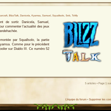
arcraft
,
BlizzTalk
,
Danicela
,
Kyamsa
,
Samuel
,
Squallsolo
,
Seb
,
ToMy
nt de sortir. Danicela, Samuel,
ur commenter l’actualité des jeux
Viandehachée.
montée par Squallsolo, la partie
r Kyamsa. Comme pour le précédent
poiler sur Diablo III. Ce numéro 52
5 articles • Page
1
su
L’équipe du forum
•
Supprimer les coo