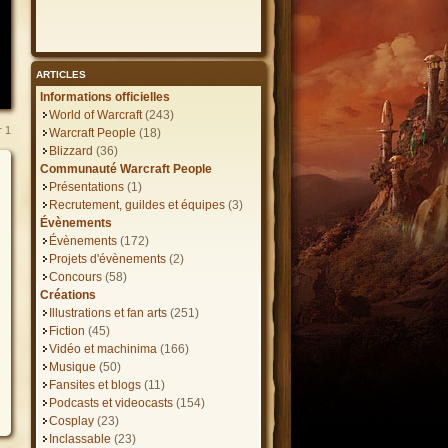
ARTICLES
Informations officielles
World of Warcraft
(243)
r
1
Warcraft People
(18)
Blizzard
(36)
Communauté Warcraft People
Présentations
(1)
Recrutement, guildes et équipes
(3)
Évènements
Évènements
(172)
Projets d'évènements
(2)
Concours
(58)
Créations
Illustrations et fan arts
(251)
Fiction
(45)
Vidéo et machinima
(166)
Musique
(50)
Fansites et blogs
(11)
Podcasts et videocasts
(154)
Cosplay
(23)
Inclassable
(23)