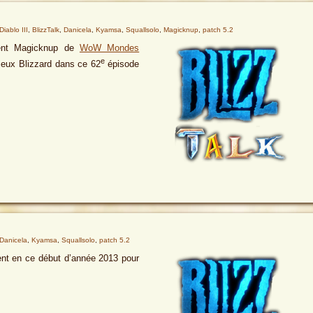
Diablo III
,
BlizzTalk
,
Danicela
,
Kyamsa
,
Squallsolo
,
Magicknup
,
patch 5.2
lent Magicknup de
WoW Mondes
e
 jeux Blizzard dans ce 62
épisode
Danicela
,
Kyamsa
,
Squallsolo
,
patch 5.2
ent en ce début d’année 2013 pour