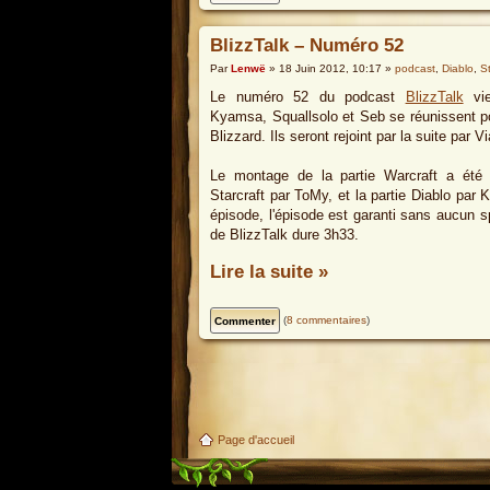
BlizzTalk – Numéro 52
Par
Lenwë
» 18 Juin 2012, 10:17 »
podcast
,
Diablo
,
St
Le numéro 52 du podcast
BlizzTalk
vie
Kyamsa, Squallsolo et Seb se réunissent po
Blizzard. Ils seront rejoint par la suite par 
Le montage de la partie Warcraft a été 
Starcraft par ToMy, et la partie Diablo pa
épisode, l'épisode est garanti sans aucun s
de BlizzTalk dure 3h33.
Lire la suite »
(
8 commentaires
)
Page d'accueil