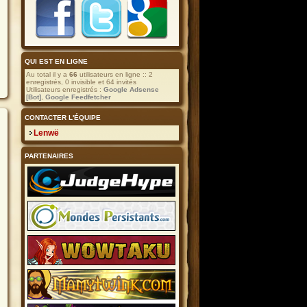
QUI EST EN LIGNE
Au total il y a
66
utilisateurs en ligne :: 2
enregistrés, 0 invisible et 64 invités
Utilisateurs enregistrés :
Google Adsense
[Bot]
,
Google Feedfetcher
CONTACTER L'ÉQUIPE
Lenwë
PARTENAIRES