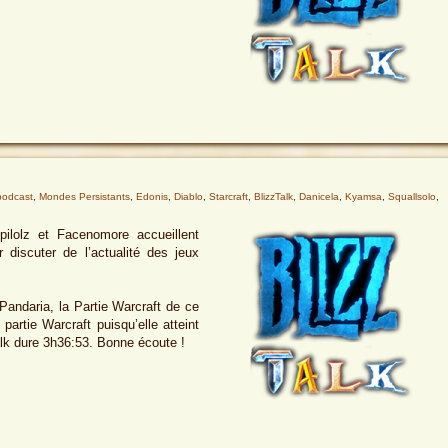
podcast
,
Mondes Persistants
,
Edonis
,
Diablo
,
Starcraft
,
BlizzTalk
,
Danicela
,
Kyamsa
,
Squallsolo
,
pilolz et Facenomore accueillent
 discuter de l’actualité des jeux
Pandaria, la Partie Warcraft de ce
artie Warcraft puisqu’elle atteint
alk dure 3h36:53. Bonne écoute !