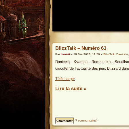
BlizzTalk – Numéro 63
Par
Lenwë
» 18 Fév 2013, 12:50 »
BlizzTalk
,
Danicela
Danicela, Kyamsa, Rommstein, Squallso
discuter de l’actualité des jeux Blizzard dan
Télécharger
Lire la suite »
(
7 commentaires
)