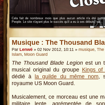
Cela fait de nombreux mois que plus aucun article n'a été publi
People. Le site n'ayant plus le succès qu'il a eu à ses débuts, sa…
Musique : The Thousand Bla
Par
Lenwë
» 02 Nov 2012, 10:11 »
musique
,
The
Islam
,
Moon Guard
The Thousand Blade Legion
est un 
musical original du groupe
Kings of
dédié à
la guilde du même nom
, 
royaume US Moon Guard.
Musicalement, ce morceau est une m
militaire lente, agrémentée de son