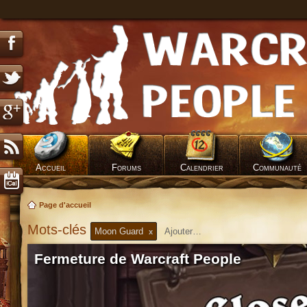
Accueil
Forums
Calendrier
Communauté
Page d'accueil
Mots-clés
Moon Guard
x
Fermeture de Warcraft People