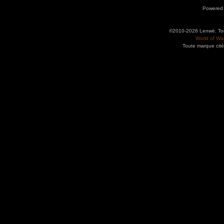
Powered
©2010-2026 Lenwë. Tous
World of War
Toute marque cité
Utilisez l'adresse suivante pour accéder au calendrier des évènements depuis d'autres app
charge le format iCal.