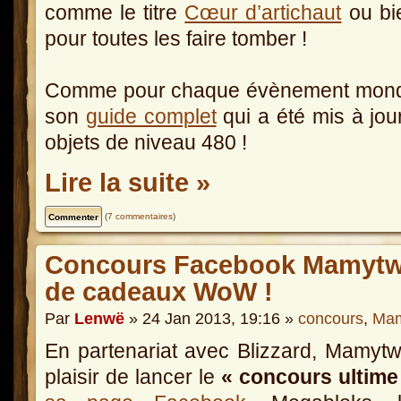
comme le titre
Cœur d’artichaut
ou bi
pour toutes les faire tomber !
Comme pour chaque évènement mondi
son
guide complet
qui a été mis à jou
objets de niveau 480 !
Lire la suite »
(
7 commentaires
)
Concours Facebook Mamytwi
de cadeaux WoW !
Par
Lenwë
» 24 Jan 2013, 19:16 »
concours
,
Mam
En partenariat avec Blizzard, Mamytw
plaisir de lancer le
« concours ultime