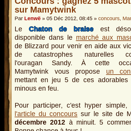
Concours : gagnez 5 mascot
sur Mamytwink
Par
Lenwë
» 05 Déc 2012, 08:45 »
concours
,
Ma
Le
Chaton de braise
est déso
disponible dans le
marché aux masc
de Blizzard pour venir en aide aux vi
de catastrophes naturelles 
l'ouragan Sandy. À cette occa
Mamytwink vous propose
un con
mettant en jeu 5 de ces adorables 
minous en feu.
Pour participer, c'est hyper simple,
l'article du concours
sur le site de 
décembre 2012
à minuit. 5 comment
Bonne chance à tous !