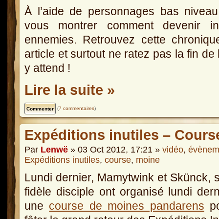
À l’aide de personnages bas nivea
vous montrer comment devenir inv
ennemies. Retrouvez cette chroniqu
article et surtout ne ratez pas la fin de
y attend !
Lire la suite »
(
7 commentaires
)
Expéditions inutiles – Cour
Par
Lenwë
» 03 Oct 2012, 17:21 »
vidéo
,
évènem
Expéditions inutiles
,
course
,
moine
Lundi dernier, Mamytwink et Skünck, 
fidèle disciple ont organisé lundi dern
une
course de moines pandarens
po