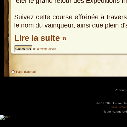
fêter le grand retour des Expéditions I
Suivez cette course effrénée à traver
le nom du vainqueur, ainsi que plein d'
Lire la suite »
(
8 commentaires
)
Page d'accueil
Powered
©2010-2026 Lenwë. Tous
World of War
Toute marque cité
Utilisez l'adresse suivante pour accéder au calendrier des évènements depuis d'autres app
charge le format iCal.