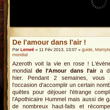
De l'amour dans l'air !
Par
Lenwë
» 11 Fév 2013, 13:07 »
guide
,
Mamytw
mondial
Azeroth voit la vie en rose ! L'évè
mondial
de l'Amour dans l'air
a d
hier. Pendant 2 semaines, vous 
l'occasion d'accomplir un certain nom
quêtes pour déjouer l'étrange comp
l'Apothicaire Hummel mais aussi de 
de nombreux haut-faits et récompe