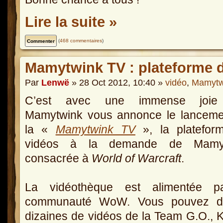
Lire la suite »
(
468 commentaires
)
Mamytwink TV : plateforme
Par
Lenwë
» 28 Oct 2012, 10:40 »
vidéo
,
Mamytw
C’est avec une immense joie
Mamytwink vous annonce le lanceme
la «
Mamytwink TV
», la platefor
vidéos à la demande de Mamy
consacrée à
World of Warcraft
.
La vidéothèque est alimentée p
communauté WoW. Vous pouvez d’o
dizaines de vidéos de la Team G.O., 