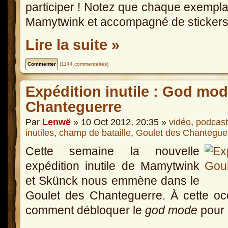
participer ! Notez que chaque exempla
Mamytwink et accompagné de stickers
Lire la suite »
(
1144 commentaires
)
Expédition inutile : God mo
Chanteguerre
Par
Lenwë
» 10 Oct 2012, 20:35 »
vidéo
,
podcast
inutiles
,
champ de bataille
,
Goulet des Chantegue
Cette semaine la nouvelle
expédition inutile de Mamytwink
et Skünck nous emmène dans le
Goulet des Chanteguerre. À cette occ
comment débloquer le
god mode
pour 