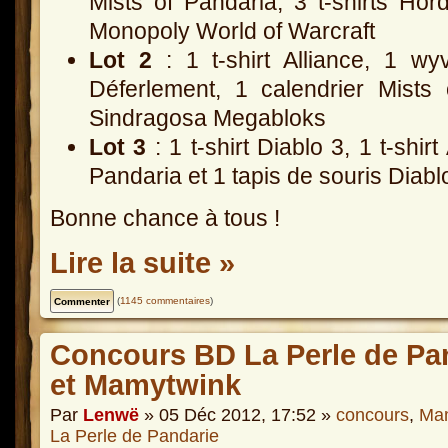
Mists of Pandaria, 3 t-shirts Horde
Monopoly World of Warcraft
Lot 2
: 1 t-shirt Alliance, 1 wy
Déferlement, 1 calendrier Mists
Sindragosa Megabloks
Lot 3
: 1 t-shirt Diablo 3, 1 t-shirt
Pandaria et 1 tapis de souris Diabl
Bonne chance à tous !
Lire la suite »
(
1145 commentaires
)
Concours BD La Perle de Pan
et Mamytwink
Par
Lenwë
» 05 Déc 2012, 17:52 »
concours
,
Ma
La Perle de Pandarie