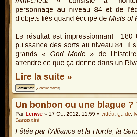
mini-cheat
» consiste à monte
personnage au niveau 84 et de l’éq
d’objets liés quand équipé de
Mists of
Le résultat est impressionnant : 180
puissance des sorts au niveau 84. Il s
grands «
God Mode
» de l’histoi
attendre ce que ça donne dans un Riva
Lire la suite »
(
7 commentaires
)
Un bonbon ou une blague ? V
Par
Lenwë
» 17 Oct 2012, 11:59 »
vidéo
,
guide
,
M
Sanssaint
Fêtée par l’Alliance et la Horde, la San