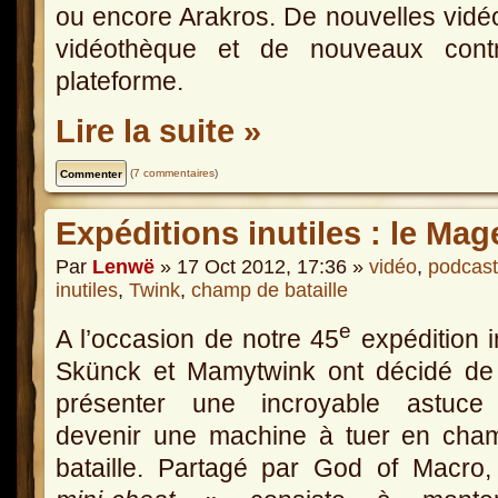
ou encore Arakros. De nouvelles vidéos
vidéothèque et de nouveaux contr
plateforme.
Lire la suite »
(
7 commentaires
)
Expéditions inutiles : le Mag
Par
Lenwë
» 17 Oct 2012, 17:36 »
vidéo
,
podcast
inutiles
,
Twink
,
champ de bataille
e
A l’occasion de notre 45
expédition in
Skünck et Mamytwink ont décidé de
présenter une incroyable astuce
devenir une machine à tuer en cha
bataille. Partagé par God of Macro