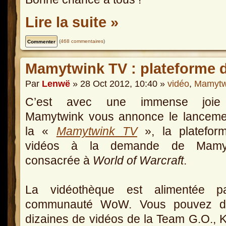
Lire la suite »
(
468 commentaires
)
Mamytwink TV : plateforme
Par
Lenwë
» 28 Oct 2012, 10:40 »
vidéo
,
Mamytw
C’est avec une immense joie
Mamytwink vous annonce le lanceme
la «
Mamytwink TV
», la platefor
vidéos à la demande de Mamy
consacrée à
World of Warcraft
.
La vidéothèque est alimentée p
communauté WoW. Vous pouvez d’o
dizaines de vidéos de la Team G.O., 