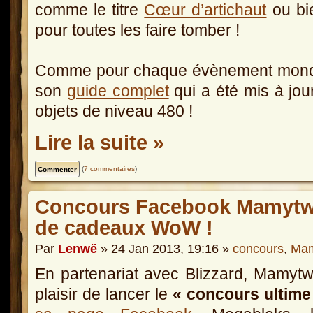
comme le titre
Cœur d’artichaut
ou bi
pour toutes les faire tomber !
Comme pour chaque évènement mondi
son
guide complet
qui a été mis à jou
objets de niveau 480 !
Lire la suite »
(
7 commentaires
)
Concours Facebook Mamytwi
de cadeaux WoW !
Par
Lenwë
» 24 Jan 2013, 19:16 »
concours
,
Mam
En partenariat avec Blizzard, Mamytw
plaisir de lancer le
« concours ultime