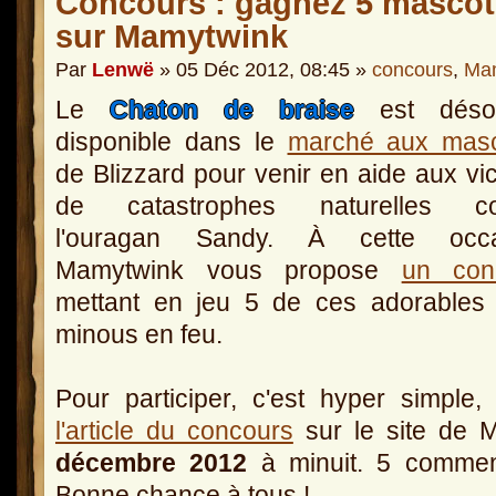
Concours : gagnez 5 mascot
sur Mamytwink
Par
Lenwë
» 05 Déc 2012, 08:45 »
concours
,
Ma
Le
Chaton de braise
est déso
disponible dans le
marché aux masc
de Blizzard pour venir en aide aux vi
de catastrophes naturelles 
l'ouragan Sandy. À cette occa
Mamytwink vous propose
un con
mettant en jeu 5 de ces adorables 
minous en feu.
Pour participer, c'est hyper simple,
l'article du concours
sur le site de 
décembre 2012
à minuit. 5 comment
Bonne chance à tous !