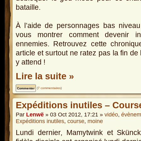
bataille.
À l’aide de personnages bas nivea
vous montrer comment devenir inv
ennemies. Retrouvez cette chroniqu
article et surtout ne ratez pas la fin de
y attend !
Lire la suite »
(
7 commentaires
)
Expéditions inutiles – Cour
Par
Lenwë
» 03 Oct 2012, 17:21 »
vidéo
,
évènem
Expéditions inutiles
,
course
,
moine
Lundi dernier, Mamytwink et Skünck