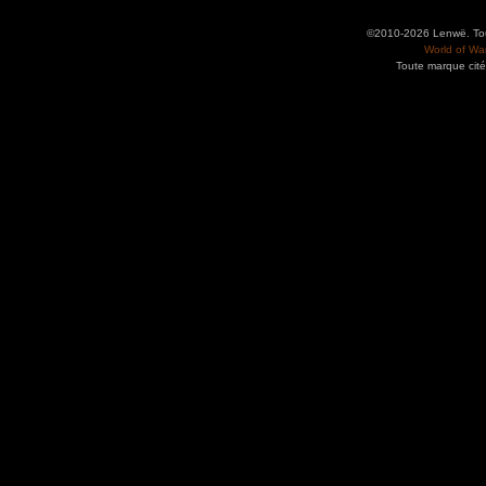
©2010-2026 Lenwë. Tous
World of War
Toute marque cité
Utilisez l'adresse suivante pour accéder au calendrier des évènements depuis d'autres app
charge le format iCal.