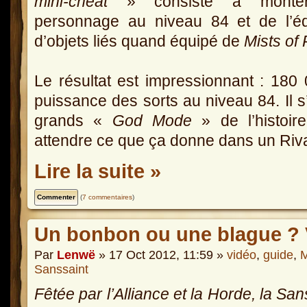
mini-cheat
» consiste à monte
personnage au niveau 84 et de l’éq
d’objets liés quand équipé de
Mists of
Le résultat est impressionnant : 180
puissance des sorts au niveau 84. Il s
grands «
God Mode
» de l’histoi
attendre ce que ça donne dans un Riva
Lire la suite »
(
7 commentaires
)
Un bonbon ou une blague ? V
Par
Lenwë
» 17 Oct 2012, 11:59 »
vidéo
,
guide
,
M
Sanssaint
Fêtée par l’Alliance et la Horde, la San