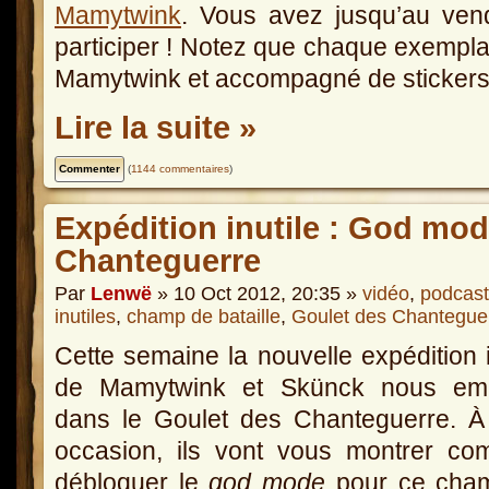
Mamytwink
. Vous avez jusqu’au ven
participer ! Notez que chaque exempla
Mamytwink et accompagné de stickers
Lire la suite »
(
1144 commentaires
)
Expédition inutile : God mo
Chanteguerre
Par
Lenwë
» 10 Oct 2012, 20:35 »
vidéo
,
podcast
inutiles
,
champ de bataille
,
Goulet des Chantegue
Cette semaine la nouvelle expédition i
de Mamytwink et Skünck nous e
dans le Goulet des Chanteguerre. À
occasion, ils vont vous montrer co
débloquer le
god mode
pour ce cha