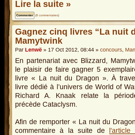
Lire la suite »
(
8 commentaires
)
Gagnez cinq livres “La nuit
Mamytwink
Par
Lenwë
» 17 Oct 2012, 08:44 »
concours
,
Mam
En partenariat avec Blizzard, Mamyt
le plaisir de faire gagner 5 exemplai
livre « La nuit du Dragon ». À trav
livre dédié à l’univers de World of War
Richard A. Knaak relate la périod
précède Cataclysm.
Afin de remporter « La nuit du Dragon 
commentaire à la suite de
l'artic