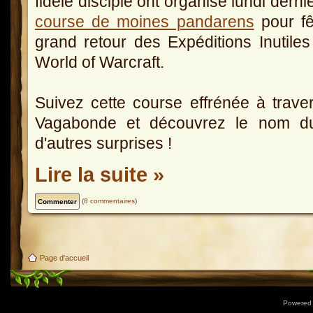
fidèle disciple ont organisé lundi derni
course de moines pandarens
pour fê
grand retour des Expéditions Inutile
World of Warcraft.
Suivez cette course effrénée à travers
Vagabonde et découvrez le nom du 
d'autres surprises !
Lire la suite »
(
8 commentaires
)
Page d'accueil
Powered