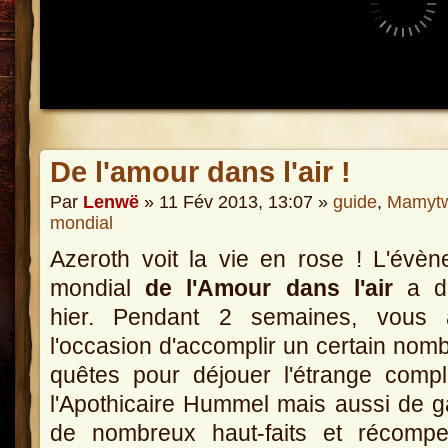
De l'amour dans l'air !
Par
Lenwë
» 11 Fév 2013, 13:07 »
guide
,
Mamytw
mondial
Azeroth voit la vie en rose ! L'évè
mondial
de l'Amour dans l'air
a d
hier. Pendant 2 semaines, vous 
l'occasion d'accomplir un certain nom
quêtes pour déjouer l'étrange comp
l'Apothicaire Hummel mais aussi de 
de nombreux haut-faits et récompe