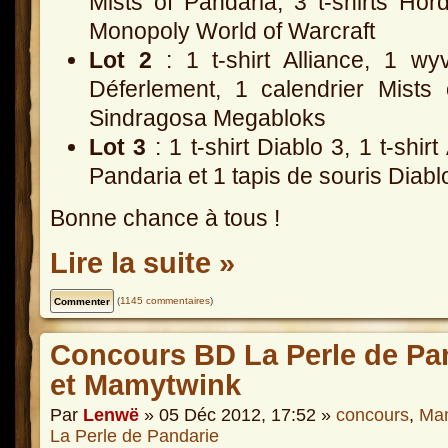
Mists of Pandaria, 3 t-shirts Horde
Monopoly World of Warcraft
Lot 2
: 1 t-shirt Alliance, 1 wy
Déferlement, 1 calendrier Mists
Sindragosa Megabloks
Lot 3
: 1 t-shirt Diablo 3, 1 t-shirt
Pandaria et 1 tapis de souris Diabl
Bonne chance à tous !
Lire la suite »
(
1145 commentaires
)
Concours BD La Perle de Pan
et Mamytwink
Par
Lenwë
» 05 Déc 2012, 17:52 »
concours
,
Ma
La Perle de Pandarie