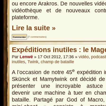
ou encore Arakros. De nouvelles vidéos
vidéothèque et de nouveaux contr
plateforme.
Lire la suite »
(
7 commentaires
)
Expéditions inutiles : le Mag
Par
Lenwë
» 17 Oct 2012, 17:36 »
vidéo
,
podcast
inutiles
,
Twink
,
champ de bataille
e
A l’occasion de notre 45
expédition in
Skünck et Mamytwink ont décidé de
présenter une incroyable astuce
devenir une machine à tuer en cha
bataille. Partagé par God of Macro