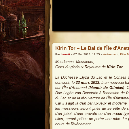
Kirin Tor – Le Bal de l'Île d'Ans
Par
Lenwë
» 07 Mar 2013, 12:55 »
évènement
,
Kirin T
Mesdames, Messieurs,
Gens du glorieux Royaume de
Kirin Tor
,
La Duchesse Elyza du Lac et le Conseil d
convient, le
23 mars 2013
, à un nouveau ba
sur l'Île d'Anstreed (
Manoir de Gilnéas
). 
Duc Logän van Deversön à l'occasion de l'
du Lac et de la réouverture de l'Île d'Anstree
Car il s'agit là d'un bal luxueux et moderne,
les messieurs seront priés de se vêtir de 
d'un jabot, d'une cravate ou d'un nœud typ
elles, seront priées de porter une robe. Le
cours de l'évènement.