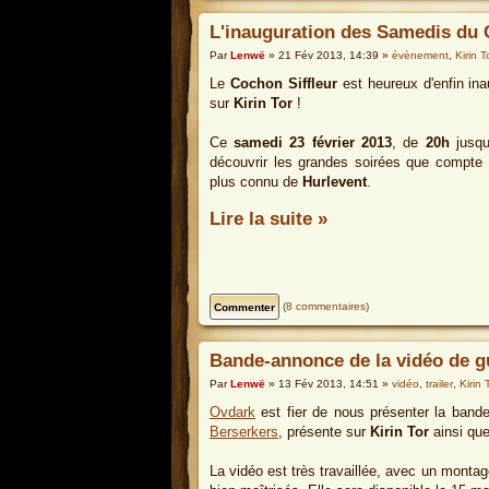
L'inauguration des Samedis du C
Par
Lenwë
» 21 Fév 2013, 14:39 »
évènement
,
Kirin T
Le
Cochon Siffleur
est heureux d'enfin in
sur
Kirin Tor
!
Ce
samedi 23 février 2013
, de
20h
jusqu
découvrir les grandes soirées que compte v
plus connu de
Hurlevent
.
Lire la suite »
(
8 commentaires
)
Bande-annonce de la vidéo de g
Par
Lenwë
» 13 Fév 2013, 14:51 »
vidéo
,
trailer
,
Kirin 
Ovdark
est fier de nous présenter la bande
Berserkers
, présente sur
Kirin Tor
ainsi qu
La vidéo est très travaillée, avec un monta