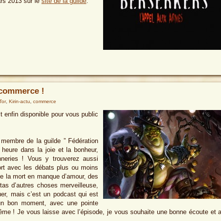
ars 2013 sur le
site de la guilde
.
u commerce !
Tor
,
Kirin-actu
,
commerce
st enfin disponible pour vous public
membre de la guilde ” Fédération
heure dans la joie et la bonheur,
nneries ! Vous y trouverez aussi
ort avec les débats plus ou moins
 de la mort en manque d’amour, des
 tas d’autres choses merveilleuse,
vouer, mais c’est un podcast qui est
 un bon moment, avec une pointe
même ! Je vous laisse avec l’épisode, je vous souhaite une bonne écoute et 