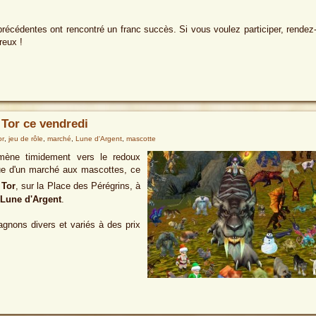
précédentes ont rencontré un franc succès. Si vous voulez participer, rendez
reux !
 Tor ce vendredi
or
,
jeu de rôle
,
marché
,
Lune d'Argent
,
mascotte
amène timidement vers le redoux
nue d'un marché aux mascottes, ce
 Tor
, sur la Place des Pérégrins, à
Lune d'Argent
.
gnons divers et variés à des prix