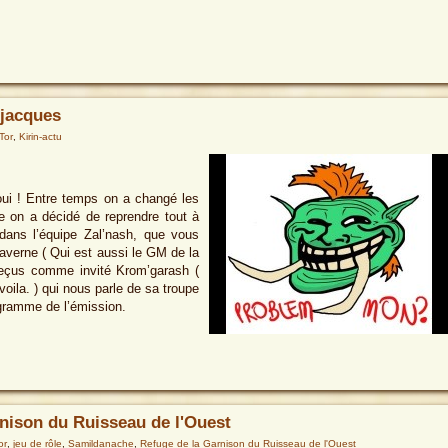
-jacques
 Tor
,
Kirin-actu
oui ! Entre temps on a changé les
 on a décidé de reprendre tout à
dans l’équipe Zal’nash, que vous
averne ( Qui est aussi le GM de la
reçus comme invité Krom’garash (
voila. ) qui nous parle de sa troupe
ogramme de l’émission.
nison du Ruisseau de l'Ouest
or
,
jeu de rôle
,
Samildanache
,
Refuge de la Garnison du Ruisseau de l'Ouest