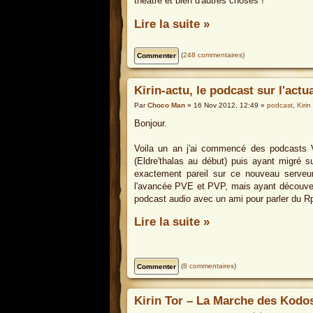
théâtre et bien d'autres choses !
Lire la suite »
(
248 commentaires
)
Kirin-actu, le podcast sur l'actu
Par
Choco Man
» 16 Nov 2012, 12:49 »
podcast
,
Kirin
Bonjour.
Voila un an j'ai commencé des podcasts 
(Eldre'thalas au début) puis ayant migré su
exactement pareil sur ce nouveau serveu
l'avancée PVE et PVP, mais ayant découver
podcast audio avec un ami pour parler du Rp 
Lire la suite »
(
8 commentaires
)
Kirin Tor – La Marche des Kodos