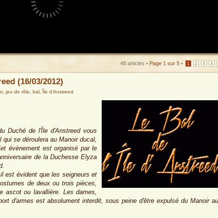
48 articles •
Page
1
sur
5
•
1
2
3
4
treed (16/03/2012)
or
,
jeu de rôle
,
bal
,
Île d'Anstreed
u Duché de l'Île d'Anstreed vous
l qui se déroulera au Manoir ducal,
Cet évènement est organisé par le
anniversaire de la Duchesse Elyza
d.
 il est évident que les seigneurs et
costumes de deux ou trois pièces,
e ascot ou lavallière. Les dames,
 port d'armes est absolument interdit, sous peine d'être expulsé du Manoir a