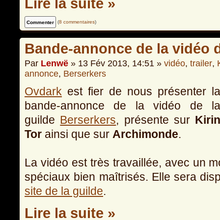
Lire la suite »
(
8 commentaires
)
Bande-annonce de la vidéo d
Par
Lenwë
» 13 Fév 2013, 14:51 »
vidéo
,
trailer
,
annonce
,
Berserkers
Ovdark
est fier de nous présenter l
bande-annonce de la vidéo de l
guilde
Berserkers
, présente sur
Kiri
Tor
ainsi que sur
Archimonde
.
La vidéo est très travaillée, avec un 
spéciaux bien maîtrisés. Elle sera dis
site de la guilde
.
Lire la suite »