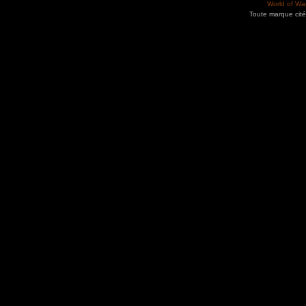
World of War
Toute marque cité
Utilisez l'adresse suivante pour accéder au calendrier des évènements depuis d'autres app
charge le format iCal.