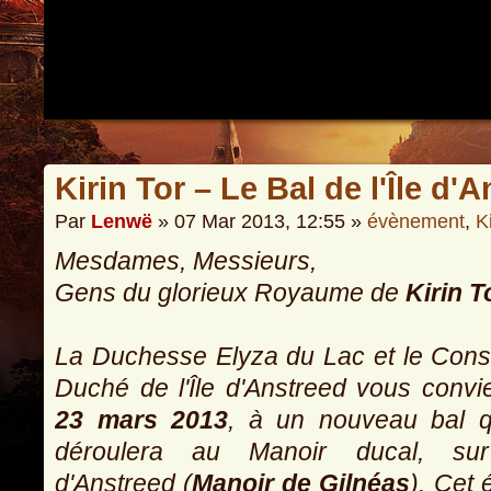
Kirin Tor – Le Bal de l'Île d'
Par
Lenwë
» 07 Mar 2013, 12:55 »
évènement
,
K
Mesdames, Messieurs,
Gens du glorieux Royaume de
Kirin T
La Duchesse Elyza du Lac et le Cons
Duché de l'Île d'Anstreed vous convie
23 mars 2013
, à un nouveau bal q
déroulera au Manoir ducal, sur 
d'Anstreed (
Manoir de Gilnéas
). Cet