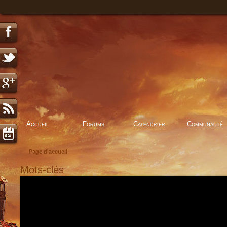
Accueil
Forums
Calendrier
Communauté
Page d'accueil
Mots-clés