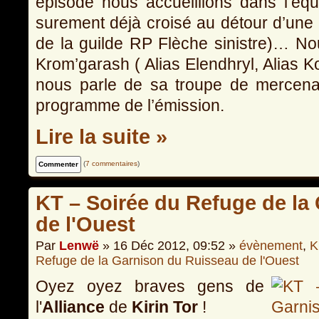
épisode nous accueillions dans l’éq
surement déjà croisé au détour d’une 
de la guilde RP Flèche sinistre)… N
Krom’garash ( Alias Elendhryl, Alias Kor
nous parle de sa troupe de mercenai
programme de l’émission.
Lire la suite »
(
7 commentaires
)
KT – Soirée du Refuge de la
de l'Ouest
Par
Lenwë
» 16 Déc 2012, 09:52 »
évènement
,
K
Refuge de la Garnison du Ruisseau de l'Ouest
Oyez oyez braves gens de
l'
Alliance
de
Kirin Tor
!