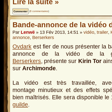
Lire la suite »
(
8 commentaires
)
Bande-annonce de la vidéo d
Par
Lenwë
» 13 Fév 2013, 14:51 »
vidéo
,
trailer
,
annonce
,
Berserkers
Ovdark
est fier de nous présenter la 
annonce de la vidéo de la g
Berserkers
, présente sur
Kirin Tor
ain
sur
Archimonde
.
La vidéo est très travaillée, av
montage minutieux et des effets sp
bien maîtrisés. Elle sera disponible l
guilde
.