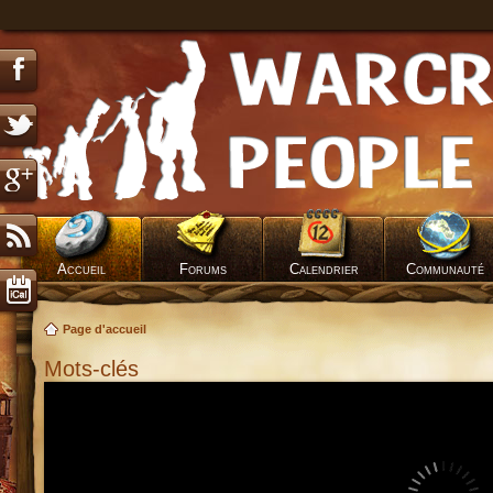
Accueil
Forums
Calendrier
Communauté
Page d'accueil
Mots-clés