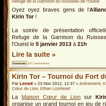
Refuge de la Garnison du Ruisseau de l'Ouest
Oyez oyez braves gens de l'
Allian
Kirin Tor
!
La soirée de présentation officiel
Refuge de la Garnison du Ruisse
l'Ouest le
5 janvier 2013
à
21h
Lire la suite »
(
247 commentaires
)
Kirin Tor – Tournoi du Fort d
Par
Lenwë
» 23 Nov 2012, 12:37 »
évènement
,
K
Cœur de Lion
,
Ethan Lionheart
La
Maison Cœur de Lion
sur
Kir
organise un grand tournoi en jeu de rô