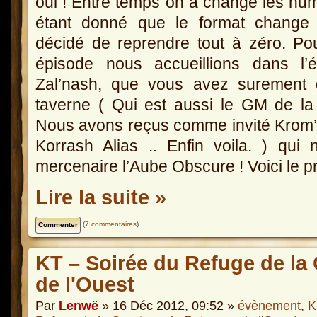
oui ! Entre temps on a changé les nu
étant donné que le format change
décidé de reprendre tout à zéro. Po
épisode nous accueillions dans l’é
Zal’nash, que vous avez surement 
taverne ( Qui est aussi le GM de la
Nous avons reçus comme invité Krom’ga
Korrash Alias .. Enfin voila. ) qu
mercenaire l’Aube Obscure ! Voici le 
Lire la suite »
(
7 commentaires
)
KT – Soirée du Refuge de la
de l'Ouest
Par
Lenwë
» 16 Déc 2012, 09:52 »
évènement
,
K