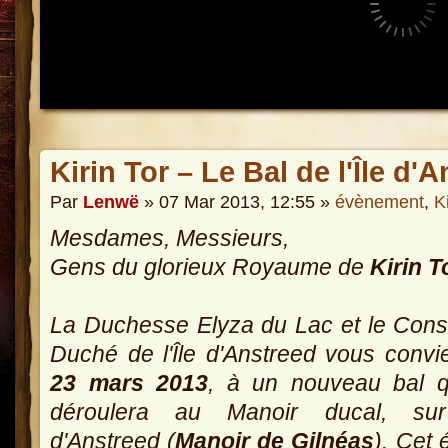
Kirin Tor – Le Bal de l'Île d'
Par
Lenwë
» 07 Mar 2013, 12:55 »
évènement
,
K
Mesdames, Messieurs,
Gens du glorieux Royaume de
Kirin T
La Duchesse Elyza du Lac et le Cons
Duché de l'Île d'Anstreed vous convie
23 mars 2013
, à un nouveau bal q
déroulera au Manoir ducal, sur 
d'Anstreed (
Manoir de Gilnéas
). Cet