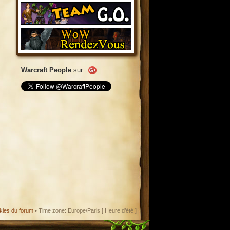
Warcraft People
sur
kies du forum
• Time zone: Europe/Paris [ Heure d’été ]