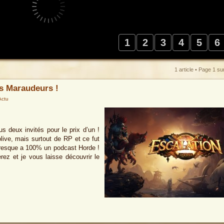
1
2
3
4
5
6
1 article • Page
1
su
es Maraudeurs !
Actu
s deux invités pour le prix d’un !
live, mais surtout de RP et ce fut
 presque a 100% un podcast Horde !
rez et je vous laisse découvrir le