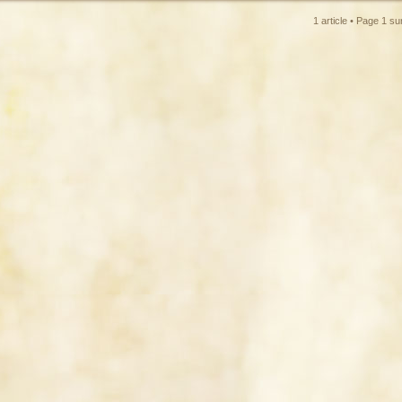
1 article • Page
1
su