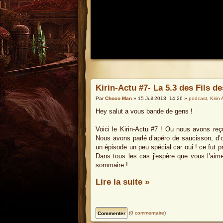
Kirin-Actu #7- La 5.3 des Fils d
Par
Choco Man
» 15 Juil 2013, 14:26 »
podcast
,
Kirin 
Hey salut a vous bande de gens !
Voici le Kirin-Actu #7 ! Ou nous avons reçu
Nous avons parlé d’apéro de saucisson, d’o
un épisode un peu spécial car oui ! ce fut
Dans tous les cas j'espère que vous l’aime
sommaire !
Lire la suite »
(
0 commentaire
)