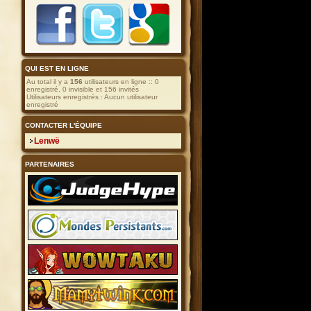
QUI EST EN LIGNE
Au total il y a
156
utilisateurs en ligne :: 0
enregistré, 0 invisible et 156 invités
Utilisateurs enregistrés : Aucun utilisateur
enregistré
CONTACTER L'ÉQUIPE
Lenwë
PARTENAIRES