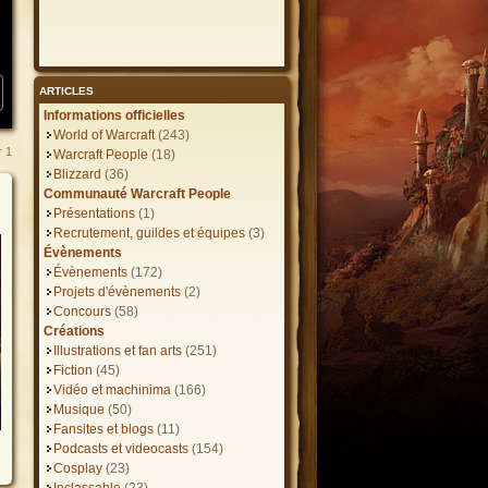
ARTICLES
Informations officielles
World of Warcraft
(243)
r
1
Warcraft People
(18)
Blizzard
(36)
Communauté Warcraft People
Présentations
(1)
Recrutement, guildes et équipes
(3)
Évènements
Évènements
(172)
Projets d'évènements
(2)
Concours
(58)
Créations
Illustrations et fan arts
(251)
Fiction
(45)
Vidéo et machinima
(166)
Musique
(50)
Fansites et blogs
(11)
Podcasts et videocasts
(154)
Cosplay
(23)