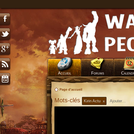
Accueil
Forums
Calend
Page d'accueil
Mots-clés
Kirin Actu
x