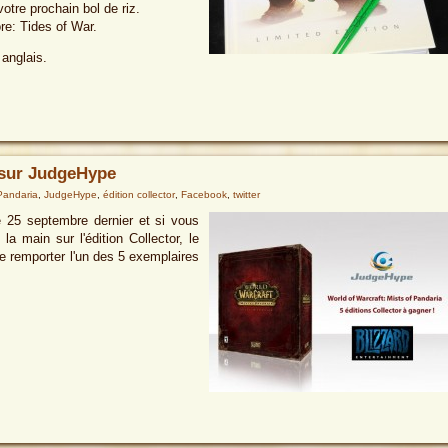
tre prochain bol de riz.
e: Tides of War.
anglais.
r sur JudgeHype
 Pandaria
,
JudgeHype
,
édition collector
,
Facebook
,
twitter
e 25 septembre dernier et si vous
a main sur l'édition Collector, le
de remporter l'un des 5 exemplaires