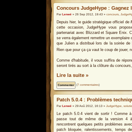
Concours JudgeHype : Gagnez le
Par
Lenwë
» 26 Sep 2012, 19:43 »
concours
,
JudgeH
Depuis hier, le guide stratégique officiel de
cette occasion, JudgeHype vous propos
partenariat avec Blizzard et Square Enix. 
se verra également remettre un exemplaire 
que Julien a distribué lors de la soirée d
Rien que pour ça ça vaut le coup de jouer, 
Comme d'habitude, il vous suffira de répon
seront tirés au sort à la clôture du concours
Lire la suite »
(
7 commentaires
)
Patch 5.0.4 : Problèmes techniq
Par
Lenwë
» 29 Aoû 2012, 16:13 »
JudgeHype
,
soluti
Le patch 5.0.4 vient de sortir ! Comme 
passe tout de même de la version 4 à l
rencontrent quelques petits problèmes avec l
patch bloquée, ralentissements, temps d