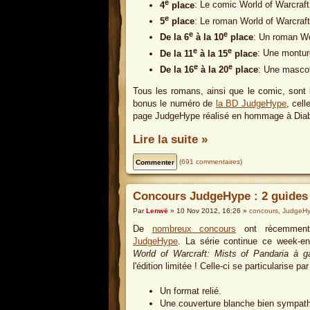
e
4
place
: Le comic World of Warcraft
e
5
place
: Le roman World of Warcraft 
e
e
De la 6
à la 10
place
: Un roman Wo
e
e
De la 11
à la 15
place
: Une monture
e
e
De la 16
à la 20
place
: Une mascot
Tous les romans, ainsi que le comic, sont 
bonus le numéro de
la BD JudgeHype
, cell
page JudgeHype réalisé en hommage à Diablo
Lire la suite »
(
691 commentaires
)
Concours JudgeHype : 2 guides 
Par
Lenwë
» 10 Nov 2012, 16:26 »
concours
,
JudgeH
De
nombreux concours
ont récemment 
JudgeHype
. La série continue ce week-e
World of Warcraft: Mists of Pandaria à g
l'édition limitée ! Celle-ci se particularise p
Un format relié.
Une couverture blanche bien sympath