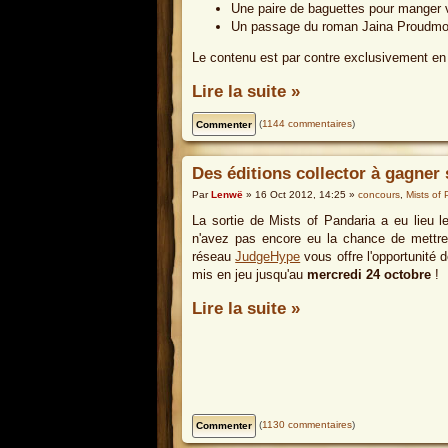
Une paire de baguettes pour manger vo
Un passage du roman Jaina Proudmor
Le contenu est par contre exclusivement en 
Lire la suite »
(
1144 commentaires
)
Des éditions collector à gagne
Par
Lenwë
» 16 Oct 2012, 14:25 »
concours
,
Mists of
La sortie de Mists of Pandaria a eu lieu l
n'avez pas encore eu la chance de mettre l
réseau
JudgeHype
vous offre l'opportunité 
mis en jeu jusqu'au
mercredi 24 octobre
!
Lire la suite »
(
1130 commentaires
)