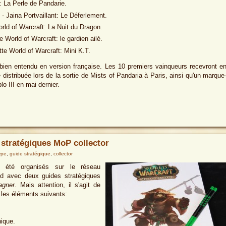
: La Perle de Pandarie.
- Jaina Portvaillant: Le Déferlement.
rld of Warcraft: La Nuit du Dragon.
 World of Warcraft: le gardien ailé.
te World of Warcraft: Mini K.T.
bien entendu en version française. Les 10 premiers vainqueurs recevront e
e distribuée lors de la sortie de Mists of Pandaria à Paris, ainsi qu'un marque
 III en mai dernier.
stratégiques MoP collector
ype
,
guide stratégique
,
collector
été organisés sur le réseau
nd avec deux guides stratégiques
agner
. Mais attention, il s'agit de
ar les éléments suivants:
ique.