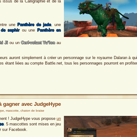
s issus de la Calligraphie et de la
entre une
Panthère de jade
, une
 de saphir
ou une
Panthère en
hi Ji
ou un
Cerf-volant Yu’lon
au
ueurs auront simplement à créer un personnage sur le royaume Dalaran à qu
es étant liées au compte Battle.net, tous les personnages pourront en profite
 à gagner avec JudgeHype
ype
,
mascotte
,
chaton de braise
ment ! JudgeHype vous propose
un
se
. 5 mascottes sont mises en jeu
er sur Facebook.