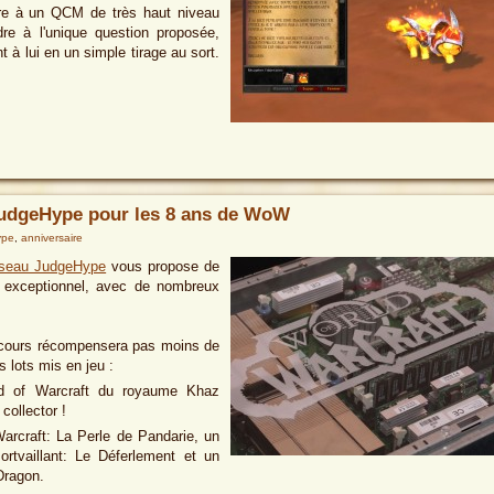
re à un QCM de très haut niveau
ndre à l'unique question proposée,
à lui en un simple tirage au sort.
JudgeHype pour les 8 ans de WoW
ype
,
anniversaire
seau JudgeHype
vous propose de
s exceptionnel, avec de nombreux
ncours récompensera pas moins de
 lots mis en jeu :
d of Warcraft du royaume Khaz
collector !
arcraft: La Perle de Pandarie, un
rtvaillant: Le Déferlement et un
Dragon.