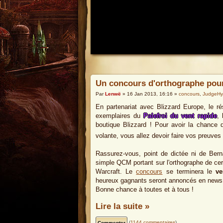
Un concours d'orthographe pour 
Par
Lenwë
» 16 Jan 2013, 16:16 »
concours
,
JudgeH
En partenariat avec Blizzard Europe, le 
exemplaires du
Palefroi du vent rapide
, 
boutique Blizzard ! Pour avoir la chance 
volante, vous allez devoir faire vos preuves
Rassurez-vous, point de dictée ni de Bernar
simple QCM portant sur l'orthographe de cer
Warcraft. Le
concours
se terminera le
ve
heureux gagnants seront annoncés en news un
Bonne chance à toutes et à tous !
Lire la suite »
(
1144 commentaires
)