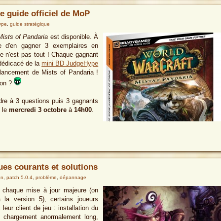
 guide officiel de MoP
ype
,
guide stratégique
Mists of Pandaria
est disponible. À
e d'en gagner 3 exemplaires en
Ce n'est pas tout ! Chaque gagnant
dédicacé de la
mini BD JudgeHype
e lancement de Mists of Pandaria !
non ?
dre à 3 questions puis 3 gagnants
, le
mercredi 3 octobre
à
14h00
.
ues courants et solutions
on
,
patch 5.0.4
,
problème
,
dépannage
à chaque mise à jour majeure (on
a version 5), certains joueurs
eur client de jeu : installation du
e chargement anormalement long,