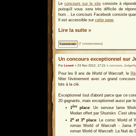
Le
concours sur le site
consiste à répond
puisqu'il vous sera très difficile de répo
hum... Le concours Facebook consiste quant 
Il est accessible sur
cette page
.
Lire la suite »
(
7 commentaires
)
Un concours exceptionnel sur 
Par
Lenwë
» 23 Nov 2012, 17:21 »
concours
,
JudgeH
Pour les 8 ans de
World of Warcraft
, le
Ré
fêter l'évènement avec un grand concour
lots à la clé.
Exceptionnel tout d'abord parce que ce co
20 gagnants, mais exceptionnel aussi par les
ère
1
place
: Un serveur lame Worl
Modan offert par Shuriskn. C'est ultra 
e
e
2
et 3
place
: Le comic World of W
roman World of Warcraft - Jaina Po
roman World of Warcraft: La Nuit du 