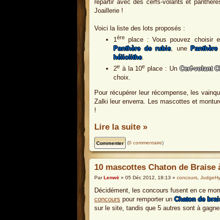
repartir avec des cerfs-volants et panthère
Joaillerie !
Voici la liste des lots proposés :
ère
1
place : Vous pouvez choisir 
Panthère de rubis
, une
Panthère
héliolithe
.
e
e
2
à la 10
place : Un
Cerf-volant C
choix.
Pour récupérer leur récompense, les vainq
Zalki leur enverra. Les mascottes et montur
!
Lire la suite »
(
0 commentaire
)
10 mascottes Chaton de Braise
Par
Lenwë
» 05 Déc 2012, 18:13 »
concours
,
JudgeH
Décidément, les concours fusent en ce mo
concours
pour remporter un
Chaton de brai
sur le site, tandis que 5 autres sont à gagn