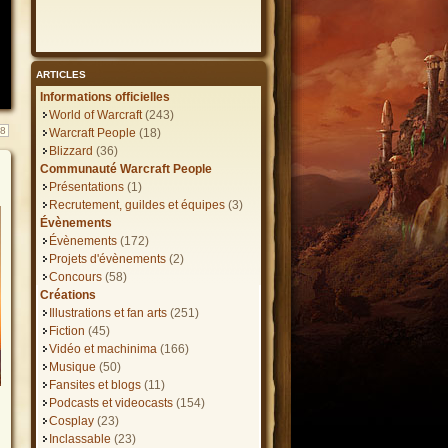
ARTICLES
Informations officielles
World of Warcraft
(243)
8
Warcraft People
(18)
Blizzard
(36)
Communauté Warcraft People
Présentations
(1)
Recrutement, guildes et équipes
(3)
Évènements
Évènements
(172)
Projets d'évènements
(2)
Concours
(58)
Créations
Illustrations et fan arts
(251)
Fiction
(45)
Vidéo et machinima
(166)
Musique
(50)
Fansites et blogs
(11)
Podcasts et videocasts
(154)
Cosplay
(23)
Inclassable
(23)