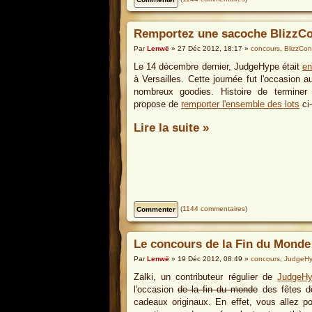
Remportez une sacoche BlizzC
Par
Lenwë
» 27 Déc 2012, 18:17 »
concours
,
BlizzCon
Le 14 décembre dernier, JudgeHype était
en
à Versailles. Cette journée fut l'occasion a
nombreux goodies. Histoire de terminer
propose de
remporter l'ensemble des lots
ci
Lire la suite »
(
1144 commentaires
)
Le concours de la Fin du Monde
Par
Lenwë
» 19 Déc 2012, 08:49 »
concours
,
JudgeH
Zalki, un contributeur régulier de
JudgeH
l'occasion
de la fin du monde
des fêtes de
cadeaux originaux. En effet, vous allez p