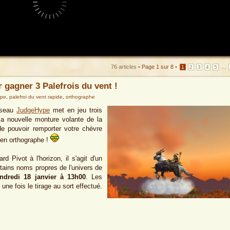
76 articles •
Page
1
sur
8
•
...
1
2
3
4
5
gagner 3 Palefrois du vent !
ype
,
palefroi du vent rapide
,
orthographe
réseau
JudgeHype
met en jeu trois
la nouvelle monture volante de la
de pouvoir remporter votre chèvre
 en orthographe !
d Pivot à l'horizon, il s'agit d'un
tains noms propres de l'univers de
ndredi 18 janvier à 13h00
. Les
e fois le tirage au sort effectué.