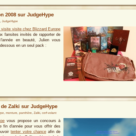
on 2008 sur JudgeHype
,
JudgeHype
 visite visite chez Blizzard Europe
ux fansites invités de rapporter de
 l'année en beauté, Julien vous
-dessous en un seul pack :
 de Zalki sur JudgeHype
ype
,
monture
,
panthère
,
Zalki
,
cerf-volant
ype
vous propose un concours à
 fin d'année pour vous offrir des
ouvoir
tenter votre chance
afin de