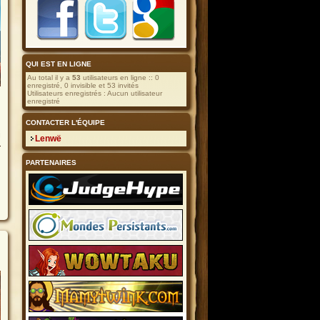
guilde
QUI EST EN LIGNE
Au total il y a
53
utilisateurs en ligne :: 0
enregistré, 0 invisible et 53 invités
Utilisateurs enregistrés : Aucun utilisateur
enregistré
CONTACTER L'ÉQUIPE
i
Lenwë
r
PARTENAIRES