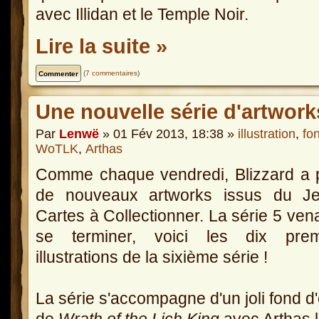
avec Illidan et le Temple Noir.
Lire la suite »
(
7 commentaires
)
Une nouvelle série d'artwor
Par
Lenwë
» 01 Fév 2013, 18:38 »
illustration
,
fo
WoTLK
,
Arthas
Comme chaque vendredi, Blizzard a 
de nouveaux artworks issus du J
Cartes à Collectionner. La série 5 ven
se terminer, voici les dix prem
illustrations de la sixième série !
La série s'accompagne d'un joli fond d
de
Wrath of the Lich King
avec Arthas l