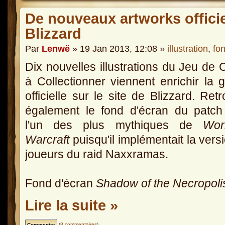
De nouveaux artworks officiel
Blizzard
Par
Lenwë
» 19 Jan 2013, 12:08 »
illustration
,
fo
Dix nouvelles illustrations du Jeu de 
à Collectionner viennent enrichir la g
officielle sur le site de Blizzard. Ret
également le fond d'écran du patch
l'un des plus mythiques de
Wor
Warcraft
puisqu'il implémentait la vers
joueurs du raid Naxxramas.
Fond d'écran
Shadow of the Necropoli
Lire la suite »
(
8 commentaires
)