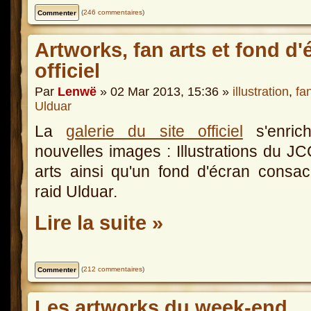
(
246 commentaires
)
Artworks, fan arts et fond d'é
officiel
Par
Lenwë
» 02 Mar 2013, 15:36 »
illustration
,
fan
Ulduar
La
galerie du site officiel
s'enrich
nouvelles images : Illustrations du JC
arts ainsi qu'un fond d'écran consa
raid Ulduar.
Lire la suite »
(
212 commentaires
)
Les artworks du week-end