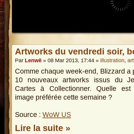
Artworks du vendredi soir, b
Par
Lenwë
» 08 Mar 2013, 17:44 »
illustration
,
ar
Comme chaque week-end, Blizzard a 
10 nouveaux artworks issus du J
Cartes à Collectionner. Quelle est
image préférée cette semaine ?
Source :
WoW US
Lire la suite »