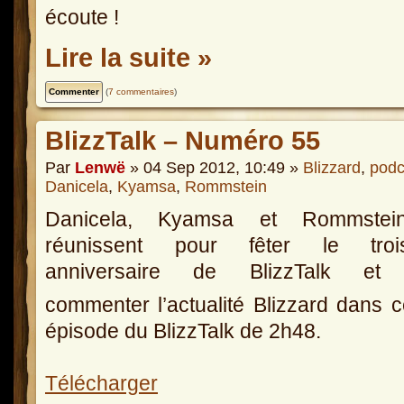
écoute !
Lire la suite »
(
7 commentaires
)
BlizzTalk – Numéro 55
Par
Lenwë
» 04 Sep 2012, 10:49 »
Blizzard
,
podc
Danicela
,
Kyamsa
,
Rommstein
Danicela, Kyamsa et Rommste
réunissent pour fêter le troi
anniversaire de BlizzTalk et
commenter l’actualité Blizzard dans 
épisode du BlizzTalk de 2h48.
Télécharger