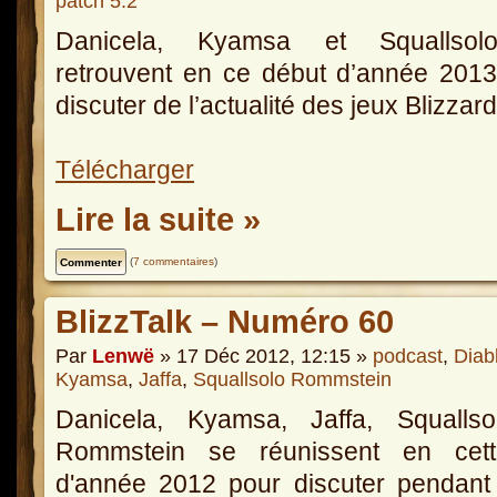
patch 5.2
Danicela, Kyamsa et Squallso
retrouvent en ce début d’année 201
discuter de l’actualité des jeux Blizzard
Télécharger
Lire la suite »
(
7 commentaires
)
BlizzTalk – Numéro 60
Par
Lenwë
» 17 Déc 2012, 12:15 »
podcast
,
Diab
Kyamsa
,
Jaffa
,
Squallsolo Rommstein
Danicela, Kyamsa, Jaffa, Squallso
Rommstein se réunissent en cett
d'année 2012 pour discuter pendant