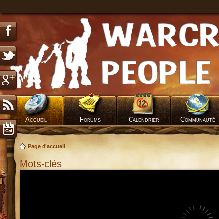
Accueil
Forums
Calendrier
Communauté
Page d'accueil
Mots-clés