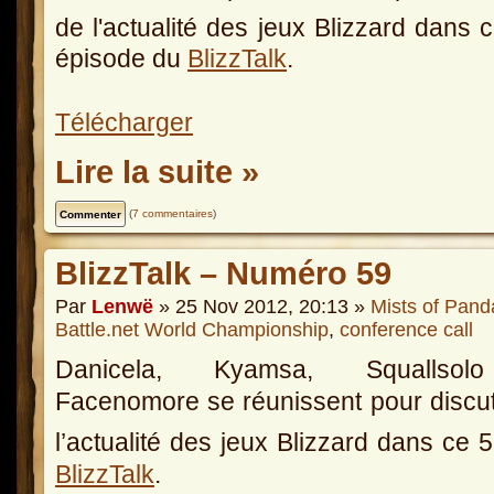
de l'actualité des jeux Blizzard dans 
épisode du
BlizzTalk
.
Télécharger
Lire la suite »
(
7 commentaires
)
BlizzTalk – Numéro 59
Par
Lenwë
» 25 Nov 2012, 20:13 »
Mists of Pand
Battle.net World Championship
,
conference call
Danicela, Kyamsa, Squallsol
Facenomore se réunissent pour discu
l’actualité des jeux Blizzard dans ce 
BlizzTalk
.