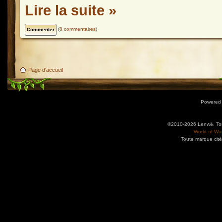
Lire la suite »
(
8 commentaires
)
Page d'accueil
Powered
©2010-2026 Lenwë. Tous
World of War
Toute marque cité
Utilisez l'adresse suivante pour accéder au calendrier des évènements depuis d'autres app
charge le format iCal.