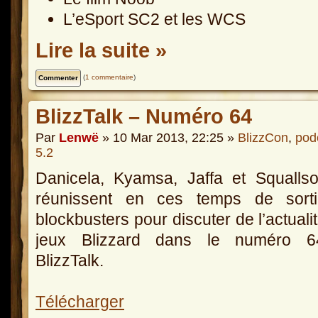
L’eSport SC2 et les WCS
Lire la suite »
(
1 commentaire
)
BlizzTalk – Numéro 64
Par
Lenwë
» 10 Mar 2013, 22:25 »
BlizzCon
,
pod
5.2
Danicela, Kyamsa, Jaffa et Squalls
réunissent en ces temps de sort
blockbusters pour discuter de l’actuali
jeux Blizzard dans le numéro 
BlizzTalk.
Télécharger