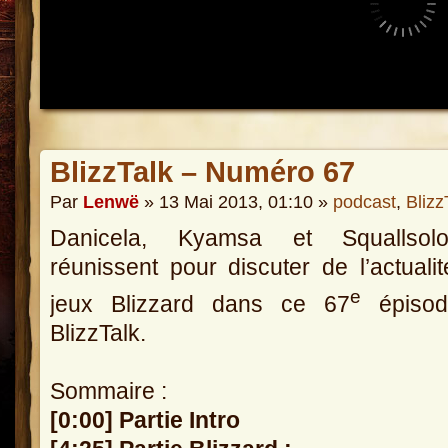
BlizzTalk – Numéro 67
Par
Lenwë
» 13 Mai 2013, 01:10 »
podcast
,
Blizz
Danicela, Kyamsa et Squallso
réunissent pour discuter de l’actuali
e
jeux Blizzard dans ce 67
épisod
BlizzTalk.
Sommaire :
[0:00] Partie Intro