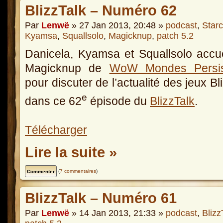
BlizzTalk – Numéro 62
Par
Lenwë
» 27 Jan 2013, 20:48 »
podcast
,
Starc
Kyamsa
,
Squallsolo
,
Magicknup
,
patch 5.2
Danicela, Kyamsa et Squallsolo accue
Magicknup de
WoW Mondes Persis
pour discuter de l’actualité des jeux Bl
e
dans ce 62
épisode du
BlizzTalk
.
Télécharger
Lire la suite »
(
7 commentaires
)
BlizzTalk – Numéro 61
Par
Lenwë
» 14 Jan 2013, 21:33 »
podcast
,
Blizz