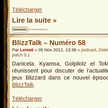
Télécharger
Lire la suite »
(
9 commentaires
)
BlizzTalk – Numéro 58
Par
Lenwë
» 05 Nov 2012, 13:39 »
podcast
,
Diab
patch 5.1
Danicela, Kyamsa, Golpilolz et To
réunissent pour discuter de l’actuali
jeux Blizzard dans ce nouvel épiso
BlizzTalk
.
Télécharger