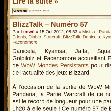
Lire la suite »
(
7 commentaires
)
BlizzTalk – Numéro 57
Par
Lenwë
» 15 Oct 2012, 08:53 »
Mists of Panda
Edonis
,
Diablo
,
Starcraft
,
BlizzTalk
,
Danicela
,
Kya
Facenomore
Danicela, Kyamsa, Jaffa, Squall
Golpilolz et Facenomore accueillent 
de
WoW Mondes Persistants
pour di
de l’actualité des jeux Blizzard.
À l’occasion de la sortie de WoW Mi
Pandaria, la Partie Warcraft de ce 
est le record de longueur pour une part
1h20 à elle seule ! Ce numéro 57 de 