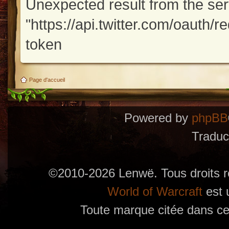
Unexpected result from the se
"https://api.twitter.com/oauth/
token
Page d'accueil
Powered by
phpBB
Traduc
©2010-2026 Lenwë. Tous droits r
World of Warcraft
est 
Toute marque citée dans ces