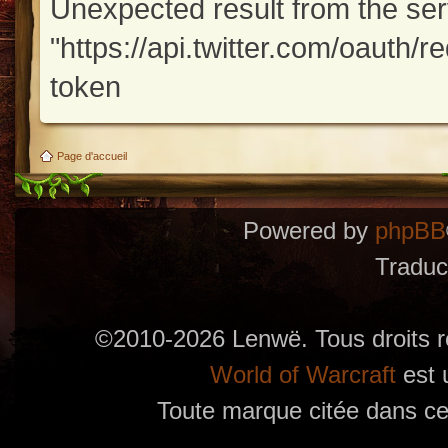
Unexpected result from the se
"https://api.twitter.com/oauth/
token
Page d'accueil
Powered by
phpBB
Traduc
©2010-2026 Lenwë. Tous droits r
World of Warcraft
est 
Toute marque citée dans ces