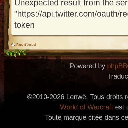
Unexpected result from the se
"https://api.twitter.com/oauth/
token
Page d'accueil
Powered by
phpBB
Traduc
©2010-2026 Lenwë. Tous droits r
World of Warcraft
est 
Toute marque citée dans ces