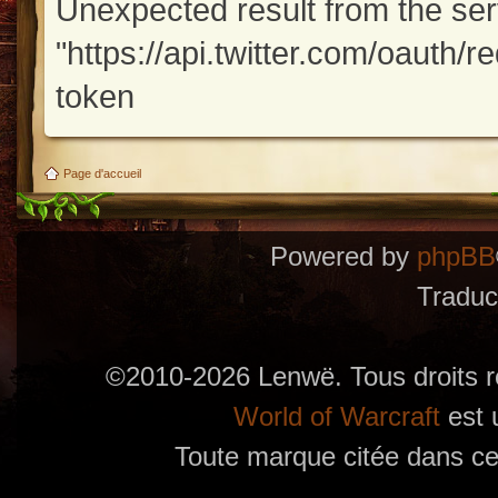
Unexpected result from the se
"https://api.twitter.com/oauth/
token
Page d'accueil
Powered by
phpBB
Traduc
©2010-2026 Lenwë. Tous droits r
World of Warcraft
est 
Toute marque citée dans ces