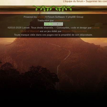
L’équipe du forum
•
Supprimer les coo
Powered by
phpBB
® Forum Software © phpBB Group
Traduction par:
phpBB-fr.com
©2010-2026 Lenwë. Tous droits réservés. – Conception, code et design par
Lenwë
World of Warcraft
est un jeu édité par
Blizzard Entertainment
Toute marque citée dans ces pages est la propriété de son dépositaire.
ications. Copiez l'adresse et collez-la dans n'importe quelle application de type agenda pr