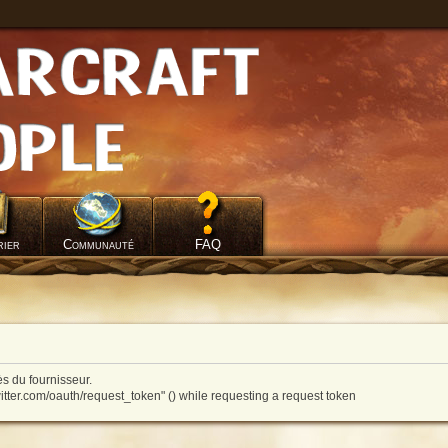
rier
Communauté
FAQ
s du fournisseur.
witter.com/oauth/request_token" () while requesting a request token