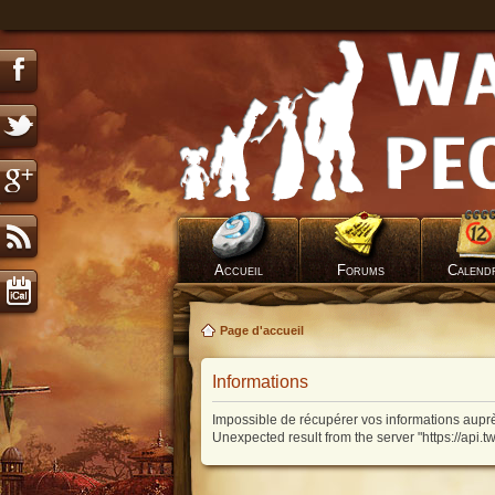
Accueil
Forums
Calend
Page d'accueil
Informations
Impossible de récupérer vos informations auprè
Unexpected result from the server "https://api.t