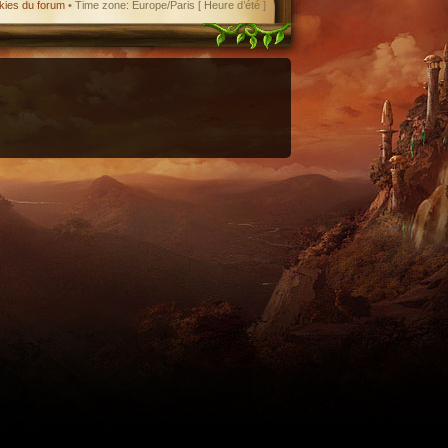
kies du forum
• Time zone: Europe/Paris [ Heure d’été ]
enant en charge le format iCal.