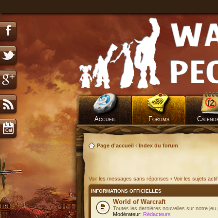
Accueil
Forums
Calend
Page d'accueil
‹
Index du forum
Voir les messages sans réponses
•
Voir les sujets acti
INFORMATIONS OFFICIELLES
World of Warcraft
Toutes les dernières nouvelles sur notre jeu 
Modérateur:
Rédacteurs