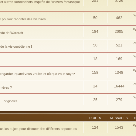
251
5726
t autres screenshots inspirés de l'univers fantastique
P
50
462
pouvoir raconter des histoires.
P
184
2005
nde de Warcraft.
P
50
521
e la vie quotidienne !
P
18
169
P
158
1348
 regarder, quand vous voulez et où que vous soyez.
P
24
16444
d-mères ?
P
25
279
.. originales.
SUJETS
MESSAGES
D
P
124
1543
 les sujets pour discuter des différents aspects du