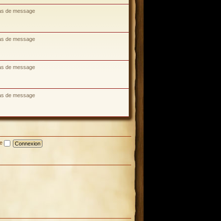
as de message
as de message
as de message
as de message
te