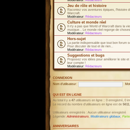
Jeu de rôle et histoire
Racontez vos aventures épiques, l'histoire d
Warcraft.
Modérateur:
Rédacteurs
Culture et monde réel
Il n'y a pas que World of Warcraft dans la vi
musique... Le monde réel regorge de choses 
Modérateur:
Rédacteurs
Hors-sujet
La partie indispensable que tout bon forum s
Pour discuter de tout et de rien...
Modérateur:
Rédacteurs
Suggestions et bugs
Proposez vos idées pour améliorer le site et
leur compte !
Modérateur:
Rédacteurs
CONNEXION
Nom d’utilisateur:
Mot
QUI EST EN LIGNE
Au total il y a
47
utilisateurs en ligne :: 0 enregistré, 0 
Le record du nombre d’utilisateurs en ligne est de
5611
Utilisateurs enregistrés : Aucun utilisateur enregistré
Légende:
Administrateurs
,
Modérateurs globaux
,
Parte
ANNIVERSAIRES