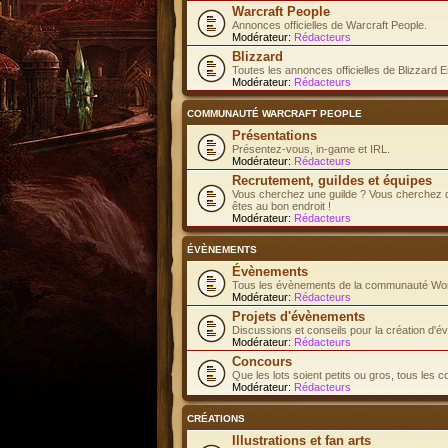
Warcraft People
Annonces officielles de Warcraft People.
Modérateur:
Rédacteurs
Blizzard
Toutes les annonces officielles de Blizzard E
Modérateur:
Rédacteurs
COMMUNAUTÉ WARCRAFT PEOPLE
Présentations
Présentez-vous, in-game et IRL.
Modérateur:
Rédacteurs
Recrutement, guildes et équipes
Vous cherchez une guilde ? Vous cherchez d
êtes au bon endroit !
Modérateur:
Rédacteurs
ÉVÈNEMENTS
Évènements
Tous les évènements de la communauté Worl
Modérateur:
Rédacteurs
Projets d'évènements
Discussions et conseils pour la création d'
Modérateur:
Rédacteurs
Concours
Que les lots soient petits ou gros, tous les 
Modérateur:
Rédacteurs
CRÉATIONS
Illustrations et fan arts