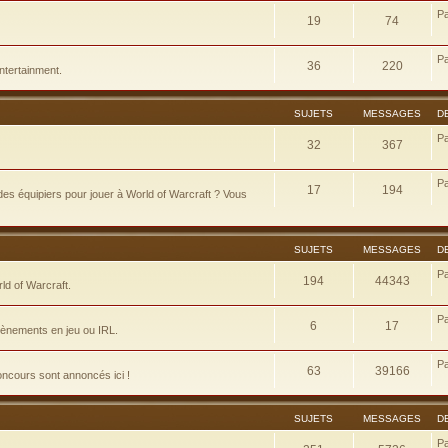
P
19
74
P
36
220
ntertainment.
SUJETS
MESSAGES
D
P
32
367
P
17
194
es équipiers pour jouer à World of Warcraft ? Vous
SUJETS
MESSAGES
D
P
194
44343
d of Warcraft.
P
6
17
évènements en jeu ou IRL.
P
63
39166
concours sont annoncés ici !
SUJETS
MESSAGES
D
P