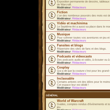
Exposition permanente de dessins, tableaux e
de Warcraft.
Modérateur:
Rédacteurs
Fiction
L'un des nombreux pouvoirs des mots est de 
Modérateur:
Rédacteurs
Vidéo et machinima
Le Septième Art a aussi sa place dans le mo
Modérateur:
Rédacteurs
Musique
Pour rythmer toutes vos aventures en jeu et d
Modérateur:
Rédacteurs
Fansites et blogs
Répertoire des sites de fans et des blogs.
Modérateur:
Rédacteurs
Podcasts et videocasts
Des podcasts audio et vidéo, à écouter ou à
Modérateur:
Rédacteurs
Cosplay
Qui a dit que la couture c'est pour les gran
Modérateur:
Rédacteurs
Inclassable
Certains artistes ont des idées pour le moins.
Cet espace leur est dédié !
Modérateur:
Rédacteurs
GÉNÉRAL
World of Warcraft
Guides, comptes-rendus d'évènements et tous
jeu.
Modérateur:
Rédacteurs