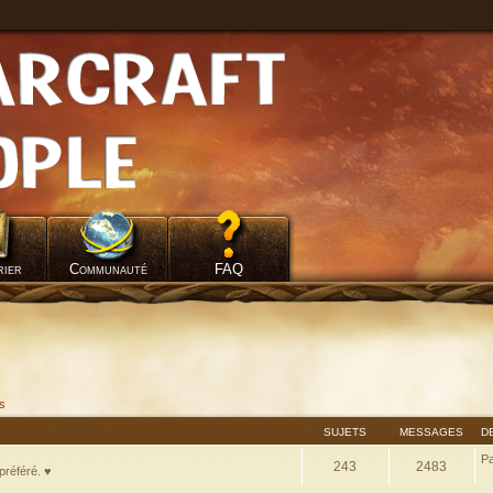
rier
Communauté
FAQ
fs
SUJETS
MESSAGES
D
P
243
2483
préféré. ♥