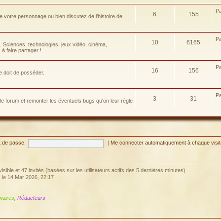
P
6
155
e votre personnage ou bien discutez de l'histoire de
P
10
6165
e. Sciences, technologies, jeux vidéo, cinéma,
à faire partager !
P
16
156
e doit de posséder.
P
3
31
 le forum et remonter les éventuels bugs qu'on leur règle
 de passe:
|
Me connecter automatiquement à chaque visi
invisible et 47 invités (basées sur les utilisateurs actifs des 5 dernières minutes)
, le 14 Mar 2026, 22:17
naires
,
Rédacteurs