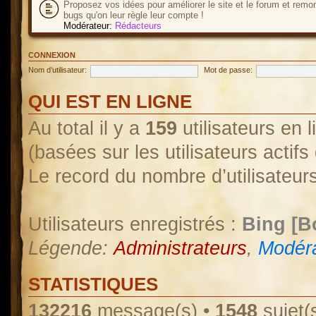
Proposez vos idées pour améliorer le site et le forum et remo
bugs qu'on leur règle leur compte !
Modérateur:
Rédacteurs
CONNEXION
Nom d’utilisateur:
Mot de passe:
QUI EST EN LIGNE
Au total il y a
159
utilisateurs en l
(basées sur les utilisateurs actif
Le record du nombre d’utilisateur
Utilisateurs enregistrés :
Bing [B
Légende:
Administrateurs
,
Modéra
STATISTIQUES
132216
message(s) •
1548
sujet(