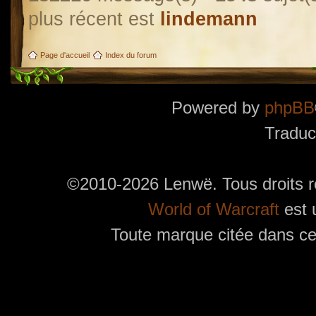
plus récent est
lindemann
Page d'accueil
Index du forum
Powered by
phpBB
Traduc
©2010-2026 Lenwë. Tous droits r
World of Warcraft
est 
Toute marque citée dans ces
Utilisez l'adresse suivante pour accéder au calendrier des évènements depuis d'autres app
charge le format iCal.