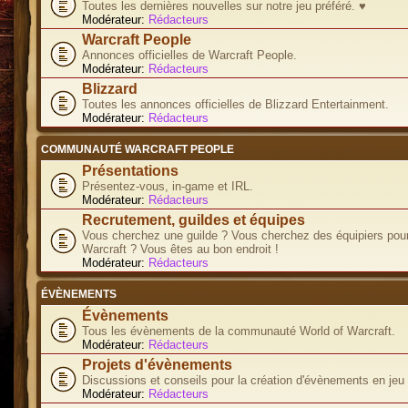
Toutes les dernières nouvelles sur notre jeu préféré. ♥
Modérateur:
Rédacteurs
Warcraft People
Annonces officielles de Warcraft People.
Modérateur:
Rédacteurs
Blizzard
Toutes les annonces officielles de Blizzard Entertainment.
Modérateur:
Rédacteurs
COMMUNAUTÉ WARCRAFT PEOPLE
Présentations
Présentez-vous, in-game et IRL.
Modérateur:
Rédacteurs
Recrutement, guildes et équipes
Vous cherchez une guilde ? Vous cherchez des équipiers pour
Warcraft ? Vous êtes au bon endroit !
Modérateur:
Rédacteurs
ÉVÈNEMENTS
Évènements
Tous les évènements de la communauté World of Warcraft.
Modérateur:
Rédacteurs
Projets d'évènements
Discussions et conseils pour la création d'évènements en jeu
Modérateur:
Rédacteurs