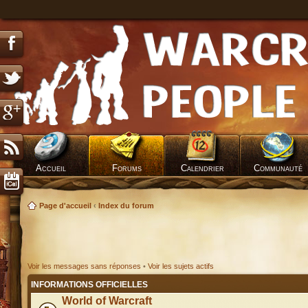
Accueil
Forums
Calendrier
Communauté
Page d'accueil
‹
Index du forum
Voir les messages sans réponses
•
Voir les sujets actifs
INFORMATIONS OFFICIELLES
World of Warcraft