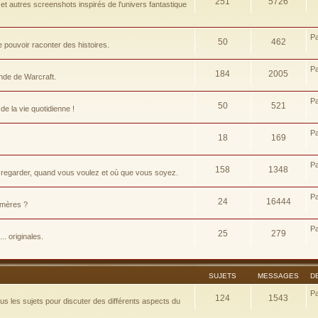
251
5726
t autres screenshots inspirés de l'univers fantastique
P
50
462
pouvoir raconter des histoires.
P
184
2005
nde de Warcraft.
P
50
521
e la vie quotidienne !
P
18
169
P
158
1348
 regarder, quand vous voulez et où que vous soyez.
P
24
16444
d-mères ?
P
25
279
.. originales.
SUJETS
MESSAGES
D
P
124
1543
 les sujets pour discuter des différents aspects du