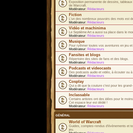
Exposition permanente de dessins, tableaux e
de Warcraft.
Modérateur:
Rédacteurs
Fiction
L'un des nombreux pouvoirs des mots est de 
Modérateur:
Rédacteurs
Vidéo et machinima
Le Septième Art a aussi sa place dans le mo
Modérateur:
Rédacteurs
Musique
Pour rythmer toutes vos aventures en jeu et d
Modérateur:
Rédacteurs
Fansites et blogs
Répertoire des sites de fans et des blogs.
Modérateur:
Rédacteurs
Podcasts et videocasts
Des podcasts audio et vidéo, à écouter ou à
Modérateur:
Rédacteurs
Cosplay
Qui a dit que la couture c'est pour les gran
Modérateur:
Rédacteurs
Inclassable
Certains artistes ont des idées pour le moins.
Cet espace leur est dédié !
Modérateur:
Rédacteurs
GÉNÉRAL
World of Warcraft
Guides, comptes-rendus d'évènements et tous
jeu.
Modérateur:
Rédacteurs