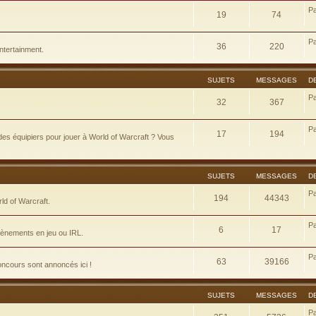
P
19
74
P
36
220
ntertainment.
SUJETS
MESSAGES
D
P
32
367
P
17
194
es équipiers pour jouer à World of Warcraft ? Vous
SUJETS
MESSAGES
D
P
194
44343
d of Warcraft.
P
6
17
évènements en jeu ou IRL.
P
63
39166
concours sont annoncés ici !
SUJETS
MESSAGES
D
P