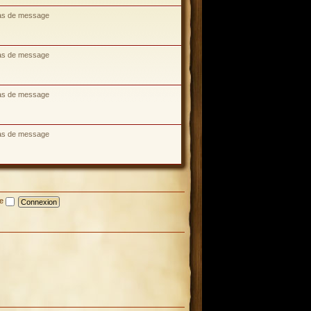
as de message
as de message
as de message
as de message
te