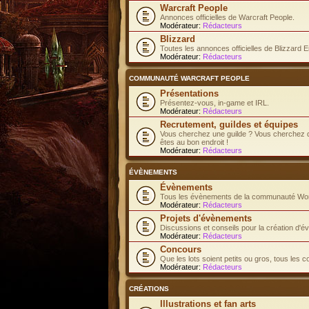
Warcraft People
Annonces officielles de Warcraft People.
Modérateur:
Rédacteurs
Blizzard
Toutes les annonces officielles de Blizzard E
Modérateur:
Rédacteurs
COMMUNAUTÉ WARCRAFT PEOPLE
Présentations
Présentez-vous, in-game et IRL.
Modérateur:
Rédacteurs
Recrutement, guildes et équipes
Vous cherchez une guilde ? Vous cherchez d
êtes au bon endroit !
Modérateur:
Rédacteurs
ÉVÈNEMENTS
Évènements
Tous les évènements de la communauté Worl
Modérateur:
Rédacteurs
Projets d'évènements
Discussions et conseils pour la création d'
Modérateur:
Rédacteurs
Concours
Que les lots soient petits ou gros, tous les 
Modérateur:
Rédacteurs
CRÉATIONS
Illustrations et fan arts