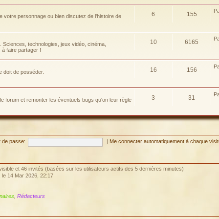
P
6
155
e votre personnage ou bien discutez de l'histoire de
P
10
6165
e. Sciences, technologies, jeux vidéo, cinéma,
à faire partager !
P
16
156
e doit de posséder.
P
3
31
 le forum et remonter les éventuels bugs qu'on leur règle
 de passe:
|
Me connecter automatiquement à chaque visi
invisible et 46 invités (basées sur les utilisateurs actifs des 5 dernières minutes)
, le 14 Mar 2026, 22:17
naires
,
Rédacteurs