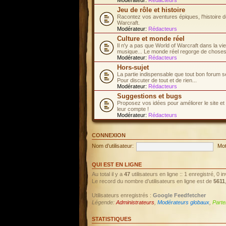
Jeu de rôle et histoire
Racontez vos aventures épiques, l'histoire d
Warcraft.
Modérateur:
Rédacteurs
Culture et monde réel
Il n'y a pas que World of Warcraft dans la vi
musique... Le monde réel regorge de choses 
Modérateur:
Rédacteurs
Hors-sujet
La partie indispensable que tout bon forum s
Pour discuter de tout et de rien...
Modérateur:
Rédacteurs
Suggestions et bugs
Proposez vos idées pour améliorer le site et
leur compte !
Modérateur:
Rédacteurs
CONNEXION
Nom d’utilisateur:
Mot
QUI EST EN LIGNE
Au total il y a
47
utilisateurs en ligne :: 1 enregistré, 0 
Le record du nombre d’utilisateurs en ligne est de
5611
Utilisateurs enregistrés :
Google Feedfetcher
Légende:
Administrateurs
,
Modérateurs globaux
,
Parte
STATISTIQUES