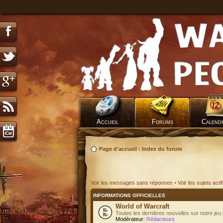
Accueil
Forums
Calend
Page d'accueil
‹
Index du forum
Voir les messages sans réponses
•
Voir les sujets acti
INFORMATIONS OFFICIELLES
World of Warcraft
Toutes les dernières nouvelles sur notre jeu 
Modérateur:
Rédacteurs