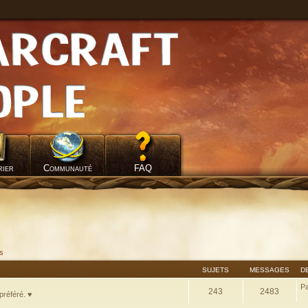
rier
Communauté
FAQ
fs
SUJETS
MESSAGES
D
P
243
2483
préféré. ♥