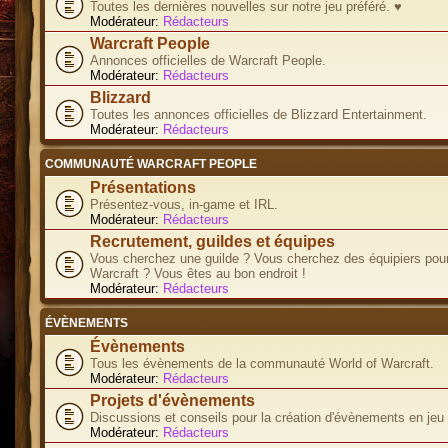
Toutes les dernières nouvelles sur notre jeu préféré. ♥
Modérateur:
Rédacteurs
Warcraft People
Annonces officielles de Warcraft People.
Modérateur:
Rédacteurs
Blizzard
Toutes les annonces officielles de Blizzard Entertainment.
Modérateur:
Rédacteurs
COMMUNAUTÉ WARCRAFT PEOPLE
Présentations
Présentez-vous, in-game et IRL.
Modérateur:
Rédacteurs
Recrutement, guildes et équipes
Vous cherchez une guilde ? Vous cherchez des équipiers pour
Warcraft ? Vous êtes au bon endroit !
Modérateur:
Rédacteurs
ÉVÈNEMENTS
Évènements
Tous les évènements de la communauté World of Warcraft.
Modérateur:
Rédacteurs
Projets d'évènements
Discussions et conseils pour la création d'évènements en jeu
Modérateur:
Rédacteurs