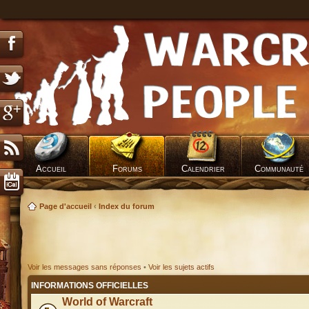
Accueil
Forums
Calendrier
Communauté
Page d'accueil
‹
Index du forum
Voir les messages sans réponses
•
Voir les sujets actifs
INFORMATIONS OFFICIELLES
World of Warcraft