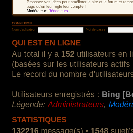
Proposez vos idées pour améliorer le site et le forum et remo
bugs qu'on leur règle leur compte !
Modérateur:
Rédacteurs
CONNEXION
Nom d’utilisateur:
Mot de passe:
QUI EST EN LIGNE
Au total il y a
152
utilisateurs en l
(basées sur les utilisateurs actif
Le record du nombre d’utilisateur
Utilisateurs enregistrés :
Bing [B
Légende:
Administrateurs
,
Modéra
STATISTIQUES
132216
message(s) •
1548
sujet(