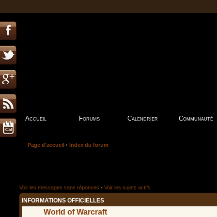
Accueil
Forums
Calendrier
Communauté
Page d'accueil
‹
Index du forum
Voir les messages sans réponses
•
Voir les sujets actifs
INFORMATIONS OFFICIELLES
World of Warcraft