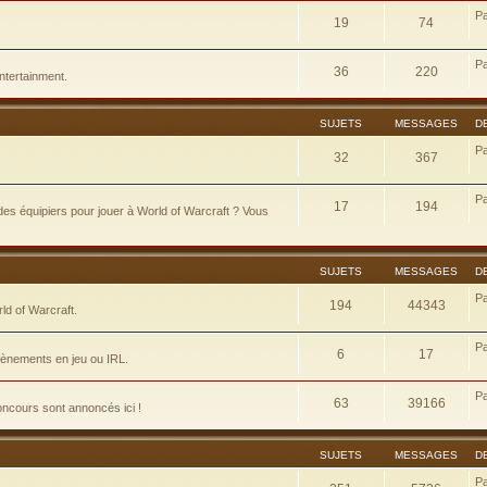
P
19
74
P
36
220
ntertainment.
SUJETS
MESSAGES
D
P
32
367
P
17
194
es équipiers pour jouer à World of Warcraft ? Vous
SUJETS
MESSAGES
D
P
194
44343
d of Warcraft.
P
6
17
évènements en jeu ou IRL.
P
63
39166
concours sont annoncés ici !
SUJETS
MESSAGES
D
P