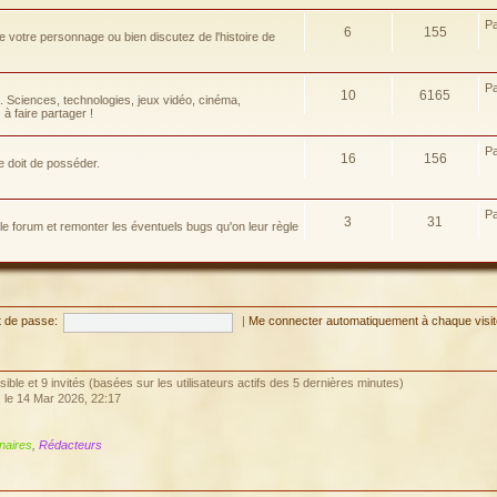
P
6
155
e votre personnage ou bien discutez de l'histoire de
P
10
6165
e. Sciences, technologies, jeux vidéo, cinéma,
à faire partager !
P
16
156
e doit de posséder.
P
3
31
 le forum et remonter les éventuels bugs qu'on leur règle
 de passe:
|
Me connecter automatiquement à chaque visi
visible et 9 invités (basées sur les utilisateurs actifs des 5 dernières minutes)
, le 14 Mar 2026, 22:17
naires
,
Rédacteurs