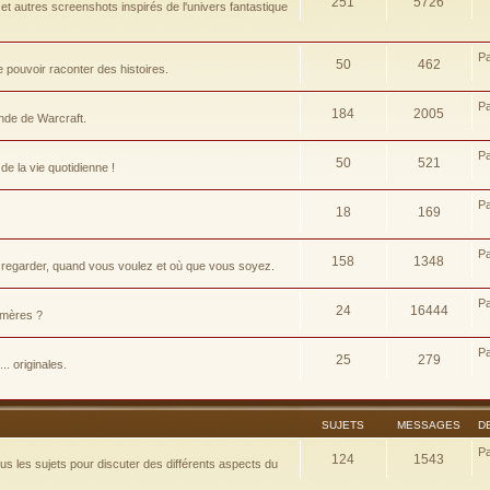
251
5726
t autres screenshots inspirés de l'univers fantastique
P
50
462
pouvoir raconter des histoires.
P
184
2005
nde de Warcraft.
P
50
521
e la vie quotidienne !
P
18
169
P
158
1348
 regarder, quand vous voulez et où que vous soyez.
P
24
16444
d-mères ?
P
25
279
.. originales.
SUJETS
MESSAGES
D
P
124
1543
 les sujets pour discuter des différents aspects du