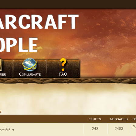
rier
Communauté
FAQ
fs
SUJETS
MESSAGES
D
P
243
2483
préféré. ♥