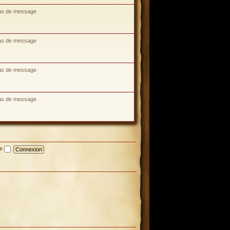
as de message
as de message
as de message
as de message
te