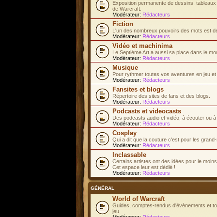
Exposition permanente de dessins, tableaux e
de Warcraft.
Modérateur:
Rédacteurs
Fiction
L'un des nombreux pouvoirs des mots est de 
Modérateur:
Rédacteurs
Vidéo et machinima
Le Septième Art a aussi sa place dans le mo
Modérateur:
Rédacteurs
Musique
Pour rythmer toutes vos aventures en jeu et d
Modérateur:
Rédacteurs
Fansites et blogs
Répertoire des sites de fans et des blogs.
Modérateur:
Rédacteurs
Podcasts et videocasts
Des podcasts audio et vidéo, à écouter ou à
Modérateur:
Rédacteurs
Cosplay
Qui a dit que la couture c'est pour les gran
Modérateur:
Rédacteurs
Inclassable
Certains artistes ont des idées pour le moins.
Cet espace leur est dédié !
Modérateur:
Rédacteurs
GÉNÉRAL
World of Warcraft
Guides, comptes-rendus d'évènements et tous
jeu.
Modérateur:
Rédacteurs