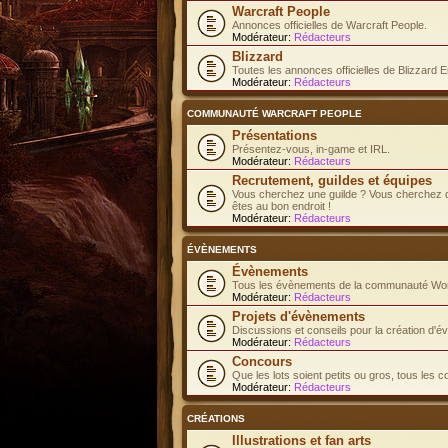
Warcraft People
Annonces officielles de Warcraft People.
Modérateur:
Rédacteurs
Blizzard
Toutes les annonces officielles de Blizzard E
Modérateur:
Rédacteurs
COMMUNAUTÉ WARCRAFT PEOPLE
Présentations
Présentez-vous, in-game et IRL.
Modérateur:
Rédacteurs
Recrutement, guildes et équipes
Vous cherchez une guilde ? Vous cherchez d
êtes au bon endroit !
Modérateur:
Rédacteurs
ÉVÈNEMENTS
Évènements
Tous les évènements de la communauté Worl
Modérateur:
Rédacteurs
Projets d'évènements
Discussions et conseils pour la création d'
Modérateur:
Rédacteurs
Concours
Que les lots soient petits ou gros, tous les 
Modérateur:
Rédacteurs
CRÉATIONS
Illustrations et fan arts