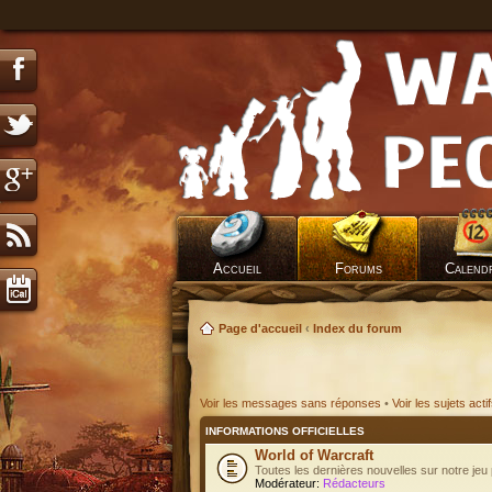
Accueil
Forums
Calend
Page d'accueil
‹
Index du forum
Voir les messages sans réponses
•
Voir les sujets acti
INFORMATIONS OFFICIELLES
World of Warcraft
Toutes les dernières nouvelles sur notre jeu 
Modérateur:
Rédacteurs