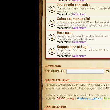
Jeu de rôle et histoire
Racontez vos aventures épiques, l'histoire d
Warcraft.
Modérateur:
Rédacteurs
Culture et monde réel
Il n'y a pas que World of Warcraft dans la vi
musique... Le monde réel regorge de choses 
Modérateur:
Rédacteurs
Hors-sujet
La partie indispensable que tout bon forum s
Pour discuter de tout et de rien...
Modérateur:
Rédacteurs
Suggestions et bugs
Proposez vos idées pour améliorer le site et
leur compte !
Modérateur:
Rédacteurs
CONNEXION
Nom d’utilisateur:
Mot
QUI EST EN LIGNE
Au total il y a
9
utilisateurs en ligne :: 0 enregistré, 0 in
Le record du nombre d’utilisateurs en ligne est de
5611
Utilisateurs enregistrés : Aucun utilisateur enregistré
Légende:
Administrateurs
,
Modérateurs globaux
,
Parte
ANNIVERSAIRES