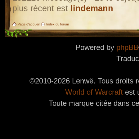
plus récent est
lindemann
Page d'accueil
Index du forum
Powered by
phpBB
Traduc
©2010-2026 Lenwë. Tous droits r
World of Warcraft
est 
Toute marque citée dans ces
Utilisez l'adresse suivante pour accéder au calendrier des évènements depuis d'autres app
charge le format iCal.