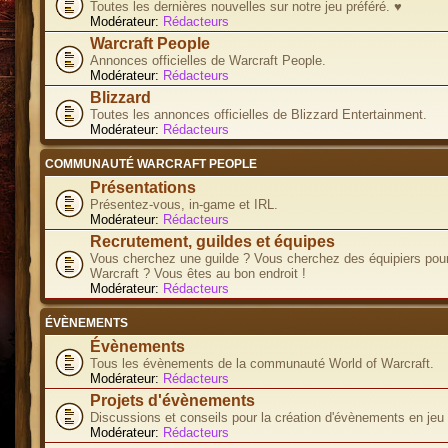
Toutes les dernières nouvelles sur notre jeu préféré. ♥
Modérateur:
Rédacteurs
Warcraft People
Annonces officielles de Warcraft People.
Modérateur:
Rédacteurs
Blizzard
Toutes les annonces officielles de Blizzard Entertainment.
Modérateur:
Rédacteurs
COMMUNAUTÉ WARCRAFT PEOPLE
Présentations
Présentez-vous, in-game et IRL.
Modérateur:
Rédacteurs
Recrutement, guildes et équipes
Vous cherchez une guilde ? Vous cherchez des équipiers pour
Warcraft ? Vous êtes au bon endroit !
Modérateur:
Rédacteurs
ÉVÈNEMENTS
Évènements
Tous les évènements de la communauté World of Warcraft.
Modérateur:
Rédacteurs
Projets d'évènements
Discussions et conseils pour la création d'évènements en jeu
Modérateur:
Rédacteurs