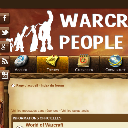
Accueil
Forums
Calendrier
Communauté
Page d'accueil
‹
Index du forum
Voir les messages sans réponses
•
Voir les sujets actifs
INFORMATIONS OFFICIELLES
World of Warcraft