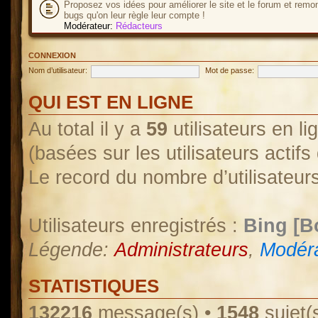
Proposez vos idées pour améliorer le site et le forum et remo
bugs qu'on leur règle leur compte !
Modérateur:
Rédacteurs
CONNEXION
Nom d’utilisateur:
Mot de passe:
QUI EST EN LIGNE
Au total il y a
59
utilisateurs en lig
(basées sur les utilisateurs actif
Le record du nombre d’utilisateur
Utilisateurs enregistrés :
Bing [B
Légende:
Administrateurs
,
Modéra
STATISTIQUES
132216
message(s) •
1548
sujet(