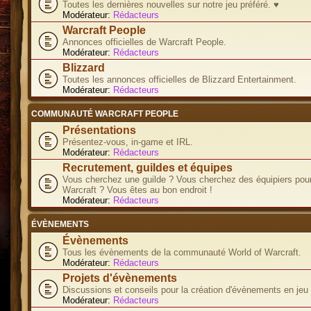
Toutes les dernières nouvelles sur notre jeu préféré. ♥
Modérateur:
Rédacteurs
Warcraft People
Annonces officielles de Warcraft People.
Modérateur:
Rédacteurs
Blizzard
Toutes les annonces officielles de Blizzard Entertainment.
Modérateur:
Rédacteurs
COMMUNAUTÉ WARCRAFT PEOPLE
Présentations
Présentez-vous, in-game et IRL.
Modérateur:
Rédacteurs
Recrutement, guildes et équipes
Vous cherchez une guilde ? Vous cherchez des équipiers pour
Warcraft ? Vous êtes au bon endroit !
Modérateur:
Rédacteurs
ÉVÈNEMENTS
Évènements
Tous les évènements de la communauté World of Warcraft.
Modérateur:
Rédacteurs
Projets d'évènements
Discussions et conseils pour la création d'évènements en jeu
Modérateur:
Rédacteurs