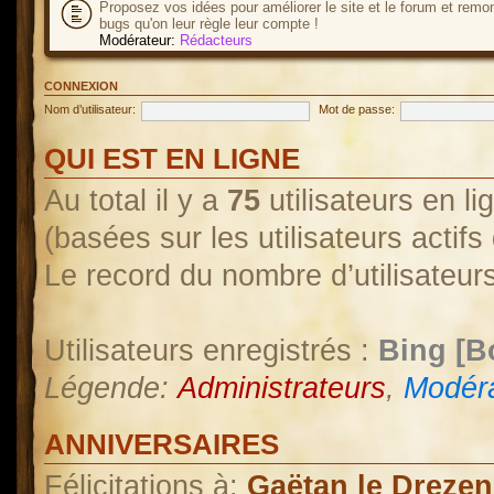
Proposez vos idées pour améliorer le site et le forum et remo
bugs qu'on leur règle leur compte !
Modérateur:
Rédacteurs
CONNEXION
Nom d’utilisateur:
Mot de passe:
QUI EST EN LIGNE
Au total il y a
75
utilisateurs en lig
(basées sur les utilisateurs actif
Le record du nombre d’utilisateur
Utilisateurs enregistrés :
Bing [B
Légende:
Administrateurs
,
Modéra
ANNIVERSAIRES
Félicitations à:
Gaëtan le Drezen