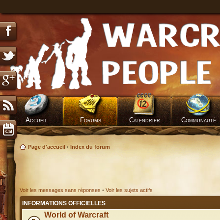
Accueil
Forums
Calendrier
Communauté
Page d'accueil
‹
Index du forum
Voir les messages sans réponses
•
Voir les sujets actifs
INFORMATIONS OFFICIELLES
World of Warcraft