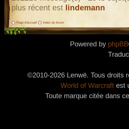
plus récent est
lindemann
Page d'accueil
Index du forum
Powered by
phpBB
Traduc
©2010-2026 Lenwë. Tous droits r
World of Warcraft
est 
Toute marque citée dans ces
Utilisez l'adresse suivante pour accéder au calendrier des évènements depuis d'autres app
charge le format iCal.