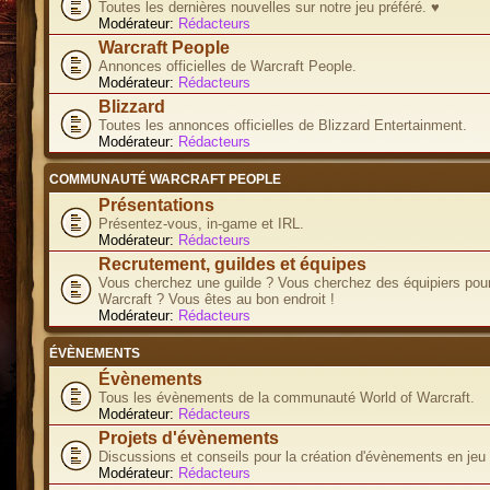
Toutes les dernières nouvelles sur notre jeu préféré. ♥
Modérateur:
Rédacteurs
Warcraft People
Annonces officielles de Warcraft People.
Modérateur:
Rédacteurs
Blizzard
Toutes les annonces officielles de Blizzard Entertainment.
Modérateur:
Rédacteurs
COMMUNAUTÉ WARCRAFT PEOPLE
Présentations
Présentez-vous, in-game et IRL.
Modérateur:
Rédacteurs
Recrutement, guildes et équipes
Vous cherchez une guilde ? Vous cherchez des équipiers pour
Warcraft ? Vous êtes au bon endroit !
Modérateur:
Rédacteurs
ÉVÈNEMENTS
Évènements
Tous les évènements de la communauté World of Warcraft.
Modérateur:
Rédacteurs
Projets d'évènements
Discussions et conseils pour la création d'évènements en jeu
Modérateur:
Rédacteurs