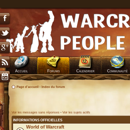
Accueil
Forums
Calendrier
Communauté
Page d'accueil
‹
Index du forum
Voir les messages sans réponses
•
Voir les sujets actifs
INFORMATIONS OFFICIELLES
World of Warcraft