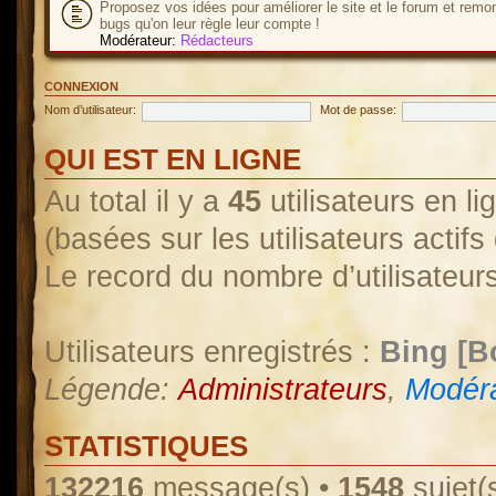
Proposez vos idées pour améliorer le site et le forum et remo
bugs qu'on leur règle leur compte !
Modérateur:
Rédacteurs
CONNEXION
Nom d’utilisateur:
Mot de passe:
QUI EST EN LIGNE
Au total il y a
45
utilisateurs en lig
(basées sur les utilisateurs actif
Le record du nombre d’utilisateur
Utilisateurs enregistrés :
Bing [B
Légende:
Administrateurs
,
Modéra
STATISTIQUES
132216
message(s) •
1548
sujet(