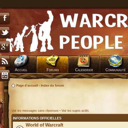
Accueil
Forums
Calendrier
Communauté
Page d'accueil
‹
Index du forum
Voir les messages sans réponses
•
Voir les sujets actifs
INFORMATIONS OFFICIELLES
World of Warcraft