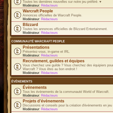
Toutes les dernières nouvelles sur notre jeu préféré. ♥
Modérateur:
Rédacteurs
Warcraft People
Annonces officielles de Warcraft People.
Modérateur:
Rédacteurs
Blizzard
Toutes les annonces officielles de Blizzard Entertainment.
Modérateur:
Rédacteurs
COMMUNAUTÉ WARCRAFT PEOPLE
Présentations
Présentez-vous, in-game et IRL.
Modérateur:
Rédacteurs
Recrutement, guildes et équipes
Vous cherchez une guilde ? Vous cherchez des équipiers pour
Warcraft ? Vous êtes au bon endroit !
Modérateur:
Rédacteurs
ÉVÈNEMENTS
Évènements
Tous les évènements de la communauté World of Warcraft.
Modérateur:
Rédacteurs
Projets d'évènements
Discussions et conseils pour la création d'évènements en jeu
Modérateur:
Rédacteurs