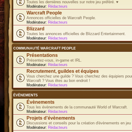
Toutes les dernières nouvelles sur notre jeu préféré. ♥
Modérateur:
Rédacteurs
Warcraft People
Annonces officielles de Warcraft People.
Modérateur:
Rédacteurs
Blizzard
Toutes les annonces officielles de Blizzard Entertainment.
Modérateur:
Rédacteurs
COMMUNAUTÉ WARCRAFT PEOPLE
Présentations
Présentez-vous, in-game et IRL.
Modérateur:
Rédacteurs
Recrutement, guildes et équipes
Vous cherchez une guilde ? Vous cherchez des équipiers pour
Warcraft ? Vous êtes au bon endroit !
Modérateur:
Rédacteurs
ÉVÈNEMENTS
Évènements
Tous les évènements de la communauté World of Warcraft.
Modérateur:
Rédacteurs
Projets d'évènements
Discussions et conseils pour la création d'évènements en jeu
Modérateur:
Rédacteurs