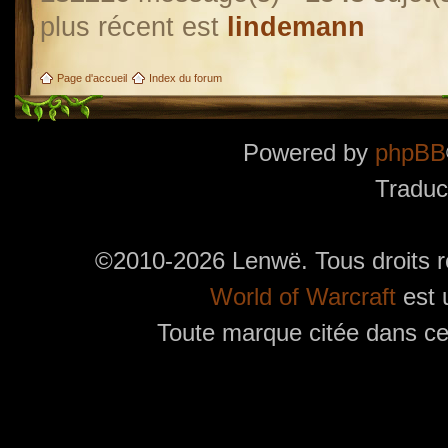
plus récent est
lindemann
Page d'accueil
Index du forum
Powered by
phpBB
Traduc
©2010-2026 Lenwë. Tous droits r
World of Warcraft
est 
Toute marque citée dans ces
Utilisez l'adresse suivante pour accéder au calendrier des évènements depuis d'autres app
charge le format iCal.