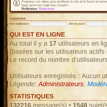
Proposez vos idées pour améliorer le site et le forum et remo
bugs qu'on leur règle leur compte !
Modérateur:
Rédacteurs
CONNEXION
Nom d’utilisateur:
Mot de passe:
QUI EST EN LIGNE
Au total il y a
17
utilisateurs en lig
(basées sur les utilisateurs actif
Le record du nombre d’utilisateur
Utilisateurs enregistrés : Aucun ut
Légende:
Administrateurs
,
Modéra
STATISTIQUES
132216
message(s) •
1548
sujet(