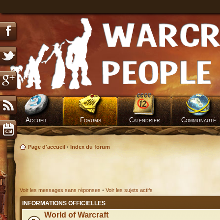
Accueil
Forums
Calendrier
Communauté
Page d'accueil
‹
Index du forum
Voir les messages sans réponses
•
Voir les sujets actifs
INFORMATIONS OFFICIELLES
World of Warcraft