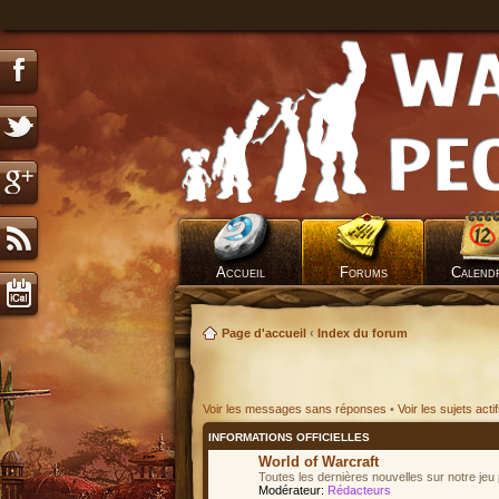
Accueil
Forums
Calend
Page d'accueil
‹
Index du forum
Voir les messages sans réponses
•
Voir les sujets acti
INFORMATIONS OFFICIELLES
World of Warcraft
Toutes les dernières nouvelles sur notre jeu 
Modérateur:
Rédacteurs