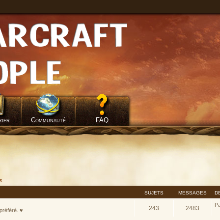
rier
Communauté
FAQ
fs
SUJETS
MESSAGES
D
P
243
2483
préféré. ♥