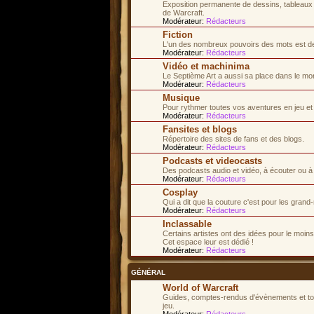
Exposition permanente de dessins, tableaux e
de Warcraft.
Modérateur:
Rédacteurs
Fiction
L'un des nombreux pouvoirs des mots est de 
Modérateur:
Rédacteurs
Vidéo et machinima
Le Septième Art a aussi sa place dans le mo
Modérateur:
Rédacteurs
Musique
Pour rythmer toutes vos aventures en jeu et d
Modérateur:
Rédacteurs
Fansites et blogs
Répertoire des sites de fans et des blogs.
Modérateur:
Rédacteurs
Podcasts et videocasts
Des podcasts audio et vidéo, à écouter ou à
Modérateur:
Rédacteurs
Cosplay
Qui a dit que la couture c'est pour les gran
Modérateur:
Rédacteurs
Inclassable
Certains artistes ont des idées pour le moins.
Cet espace leur est dédié !
Modérateur:
Rédacteurs
GÉNÉRAL
World of Warcraft
Guides, comptes-rendus d'évènements et tous
jeu.
Modérateur:
Rédacteurs