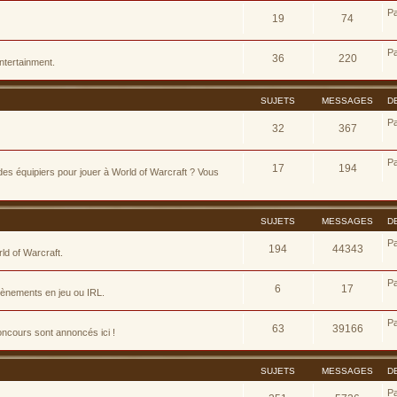
P
19
74
P
36
220
ntertainment.
SUJETS
MESSAGES
D
P
32
367
P
17
194
es équipiers pour jouer à World of Warcraft ? Vous
SUJETS
MESSAGES
D
P
194
44343
d of Warcraft.
P
6
17
évènements en jeu ou IRL.
P
63
39166
concours sont annoncés ici !
SUJETS
MESSAGES
D
P