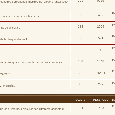
251
5726
t autres screenshots inspirés de l'univers fantastique
P
50
462
pouvoir raconter des histoires.
P
184
2005
nde de Warcraft.
P
50
521
e la vie quotidienne !
P
18
169
P
158
1348
 regarder, quand vous voulez et où que vous soyez.
P
24
16444
d-mères ?
P
25
279
.. originales.
SUJETS
MESSAGES
D
P
124
1543
 les sujets pour discuter des différents aspects du