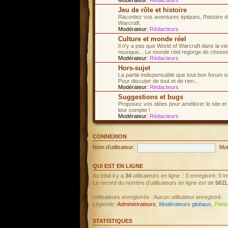
Jeu de rôle et histoire
Racontez vos aventures épiques, l'histoire d
Warcraft.
Modérateur:
Rédacteurs
Culture et monde réel
Il n'y a pas que World of Warcraft dans la vi
musique... Le monde réel regorge de choses 
Modérateur:
Rédacteurs
Hors-sujet
La partie indispensable que tout bon forum s
Pour discuter de tout et de rien...
Modérateur:
Rédacteurs
Suggestions et bugs
Proposez vos idées pour améliorer le site et
leur compte !
Modérateur:
Rédacteurs
CONNEXION
Nom d’utilisateur:
Mot
QUI EST EN LIGNE
Au total il y a
34
utilisateurs en ligne :: 0 enregistré, 0 
Le record du nombre d’utilisateurs en ligne est de
5611
Utilisateurs enregistrés : Aucun utilisateur enregistré
Légende:
Administrateurs
,
Modérateurs globaux
,
Parte
STATISTIQUES