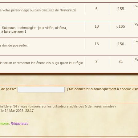
P
6
155
e votre personnage ou bien discutez de l'histoire de
P
10
6165
e. Sciences, technologies, jeux vidéo, cinéma,
à faire partager !
P
16
156
e doit de posséder.
P
3
31
 le forum et remonter les éventuels bugs qu'on leur règle
 de passe:
|
Me connecter automatiquement à chaque visi
invisible et 34 invités (basées sur les utilisateurs actifs des 5 dernières minutes)
, le 14 Mar 2026, 22:17
naires
,
Rédacteurs