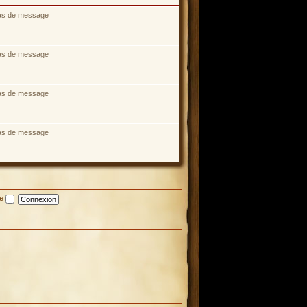
as de message
as de message
as de message
as de message
te