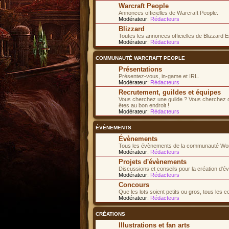
Warcraft People
Annonces officielles de Warcraft People.
Modérateur:
Rédacteurs
Blizzard
Toutes les annonces officielles de Blizzard E
Modérateur:
Rédacteurs
COMMUNAUTÉ WARCRAFT PEOPLE
Présentations
Présentez-vous, in-game et IRL.
Modérateur:
Rédacteurs
Recrutement, guildes et équipes
Vous cherchez une guilde ? Vous cherchez d
êtes au bon endroit !
Modérateur:
Rédacteurs
ÉVÈNEMENTS
Évènements
Tous les évènements de la communauté Worl
Modérateur:
Rédacteurs
Projets d'évènements
Discussions et conseils pour la création d'
Modérateur:
Rédacteurs
Concours
Que les lots soient petits ou gros, tous les 
Modérateur:
Rédacteurs
CRÉATIONS
Illustrations et fan arts