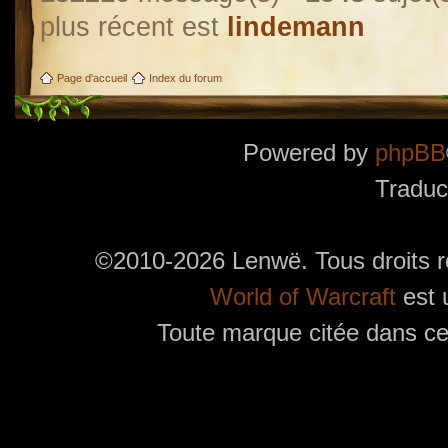
plus récent est
lindemann
Page d'accueil
Index du forum
Powered by
phpBB
Traduc
©2010-2026 Lenwë. Tous droits r
World of Warcraft
est 
Toute marque citée dans ces
Utilisez l'adresse suivante pour accéder au calendrier des évènements depuis d'autres app
charge le format iCal.