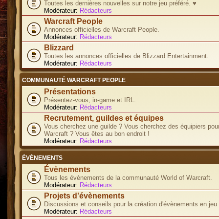
Toutes les dernières nouvelles sur notre jeu préféré. ♥
Modérateur:
Rédacteurs
Warcraft People
Annonces officielles de Warcraft People.
Modérateur:
Rédacteurs
Blizzard
Toutes les annonces officielles de Blizzard Entertainment.
Modérateur:
Rédacteurs
COMMUNAUTÉ WARCRAFT PEOPLE
Présentations
Présentez-vous, in-game et IRL.
Modérateur:
Rédacteurs
Recrutement, guildes et équipes
Vous cherchez une guilde ? Vous cherchez des équipiers pour
Warcraft ? Vous êtes au bon endroit !
Modérateur:
Rédacteurs
ÉVÈNEMENTS
Évènements
Tous les évènements de la communauté World of Warcraft.
Modérateur:
Rédacteurs
Projets d'évènements
Discussions et conseils pour la création d'évènements en jeu
Modérateur:
Rédacteurs