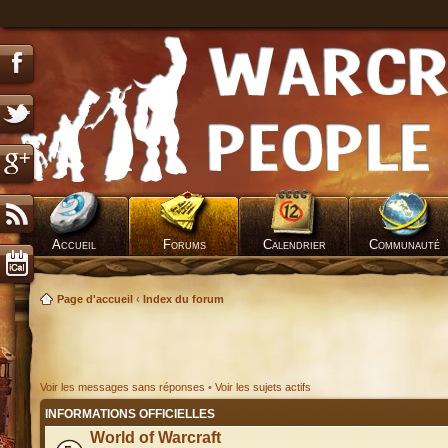
Accueil
Forums
Calendrier
Communauté
Page d'accueil
‹
Index du forum
Voir les messages sans réponses
•
Voir les sujets actifs
INFORMATIONS OFFICIELLES
World of Warcraft