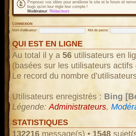
Proposez vos idées pour améliorer le site et le forum et remo
bugs qu'on leur règle leur compte !
Modérateur:
Rédacteurs
CONNEXION
Nom d’utilisateur:
Mot de passe:
QUI EST EN LIGNE
Au total il y a
56
utilisateurs en lig
(basées sur les utilisateurs actif
Le record du nombre d’utilisateur
Utilisateurs enregistrés :
Bing [B
Légende:
Administrateurs
,
Modéra
STATISTIQUES
132216
message(s) •
1548
sujet(