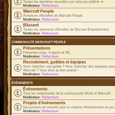
Toutes les dernières nouvelles sur notre jeu préféré. ♥
Modérateur:
Rédacteurs
Warcraft People
Annonces officielles de Warcraft People.
Modérateur:
Rédacteurs
Blizzard
Toutes les annonces officielles de Blizzard Entertainment.
Modérateur:
Rédacteurs
COMMUNAUTÉ WARCRAFT PEOPLE
Présentations
Présentez-vous, in-game et IRL.
Modérateur:
Rédacteurs
Recrutement, guildes et équipes
Vous cherchez une guilde ? Vous cherchez des équipiers pour
Warcraft ? Vous êtes au bon endroit !
Modérateur:
Rédacteurs
ÉVÈNEMENTS
Évènements
Tous les évènements de la communauté World of Warcraft.
Modérateur:
Rédacteurs
Projets d'évènements
Discussions et conseils pour la création d'évènements en jeu
Modérateur:
Rédacteurs