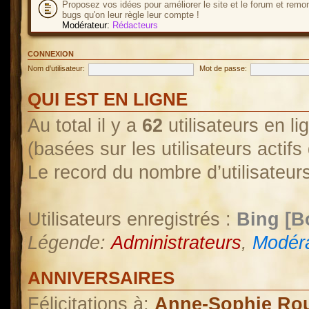
Proposez vos idées pour améliorer le site et le forum et remo
bugs qu'on leur règle leur compte !
Modérateur:
Rédacteurs
CONNEXION
Nom d’utilisateur:
Mot de passe:
QUI EST EN LIGNE
Au total il y a
62
utilisateurs en lig
(basées sur les utilisateurs actif
Le record du nombre d’utilisateur
Utilisateurs enregistrés :
Bing [B
Légende:
Administrateurs
,
Modéra
ANNIVERSAIRES
Félicitations à:
Anne-Sophie Ro