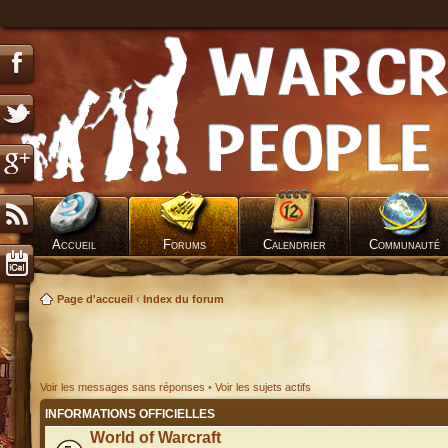
Accueil
Forums
Calendrier
Communauté
Page d'accueil
‹
Index du forum
Voir les messages sans réponses
•
Voir les sujets actifs
INFORMATIONS OFFICIELLES
World of Warcraft