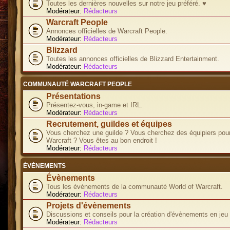
Toutes les dernières nouvelles sur notre jeu préféré. ♥
Modérateur:
Rédacteurs
Warcraft People
Annonces officielles de Warcraft People.
Modérateur:
Rédacteurs
Blizzard
Toutes les annonces officielles de Blizzard Entertainment.
Modérateur:
Rédacteurs
COMMUNAUTÉ WARCRAFT PEOPLE
Présentations
Présentez-vous, in-game et IRL.
Modérateur:
Rédacteurs
Recrutement, guildes et équipes
Vous cherchez une guilde ? Vous cherchez des équipiers pour
Warcraft ? Vous êtes au bon endroit !
Modérateur:
Rédacteurs
ÉVÈNEMENTS
Évènements
Tous les évènements de la communauté World of Warcraft.
Modérateur:
Rédacteurs
Projets d'évènements
Discussions et conseils pour la création d'évènements en jeu
Modérateur:
Rédacteurs