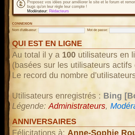
Proposez vos idées pour améliorer le site et le forum et remo
bugs qu'on leur règle leur compte !
Modérateur:
Rédacteurs
CONNEXION
Nom d’utilisateur:
Mot de passe:
QUI EST EN LIGNE
Au total il y a
100
utilisateurs en l
(basées sur les utilisateurs actif
Le record du nombre d’utilisateur
Utilisateurs enregistrés :
Bing [B
Légende:
Administrateurs
,
Modéra
ANNIVERSAIRES
Félicitations à:
Anne-Sophie Ro