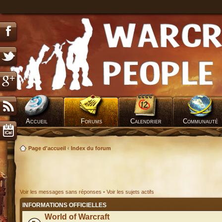
Accueil
Forums
Calendrier
Communauté
Page d'accueil
‹
Index du forum
Voir les messages sans réponses
•
Voir les sujets actifs
INFORMATIONS OFFICIELLES
World of Warcraft