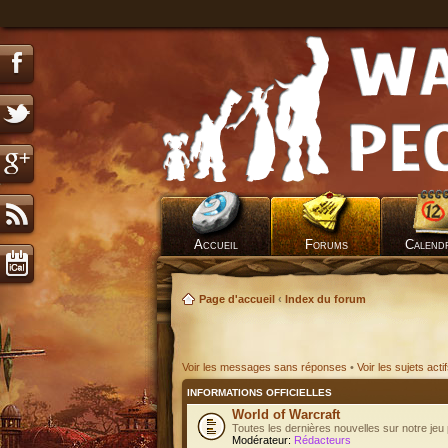
Accueil
Forums
Calend
Page d'accueil
‹
Index du forum
Voir les messages sans réponses
•
Voir les sujets acti
INFORMATIONS OFFICIELLES
World of Warcraft
Toutes les dernières nouvelles sur notre jeu 
Modérateur:
Rédacteurs