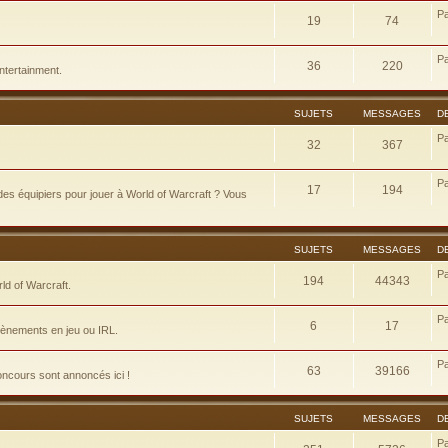
P
19
74
P
36
220
ntertainment.
SUJETS
MESSAGES
D
P
32
367
P
17
194
es équipiers pour jouer à World of Warcraft ? Vous
SUJETS
MESSAGES
D
P
194
44343
d of Warcraft.
P
6
17
évènements en jeu ou IRL.
P
63
39166
concours sont annoncés ici !
SUJETS
MESSAGES
D
P