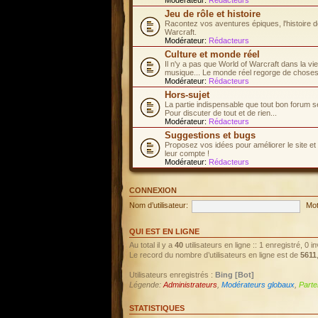
Jeu de rôle et histoire
Racontez vos aventures épiques, l'histoire d
Warcraft.
Modérateur:
Rédacteurs
Culture et monde réel
Il n'y a pas que World of Warcraft dans la vi
musique... Le monde réel regorge de choses 
Modérateur:
Rédacteurs
Hors-sujet
La partie indispensable que tout bon forum s
Pour discuter de tout et de rien...
Modérateur:
Rédacteurs
Suggestions et bugs
Proposez vos idées pour améliorer le site et
leur compte !
Modérateur:
Rédacteurs
CONNEXION
Nom d’utilisateur:
Mot
QUI EST EN LIGNE
Au total il y a
40
utilisateurs en ligne :: 1 enregistré, 0 
Le record du nombre d’utilisateurs en ligne est de
5611
Utilisateurs enregistrés :
Bing [Bot]
Légende:
Administrateurs
,
Modérateurs globaux
,
Parte
STATISTIQUES