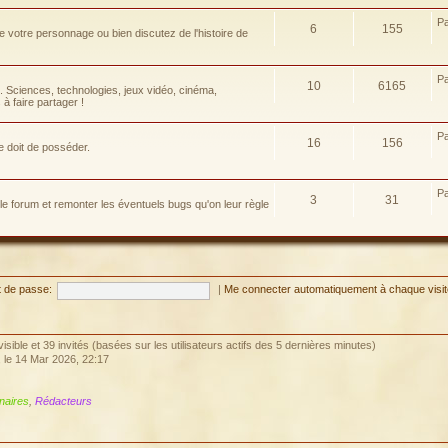
P
6
155
e votre personnage ou bien discutez de l'histoire de
P
10
6165
e. Sciences, technologies, jeux vidéo, cinéma,
à faire partager !
P
16
156
e doit de posséder.
P
3
31
 le forum et remonter les éventuels bugs qu'on leur règle
 de passe:
|
Me connecter automatiquement à chaque visi
invisible et 39 invités (basées sur les utilisateurs actifs des 5 dernières minutes)
, le 14 Mar 2026, 22:17
naires
,
Rédacteurs