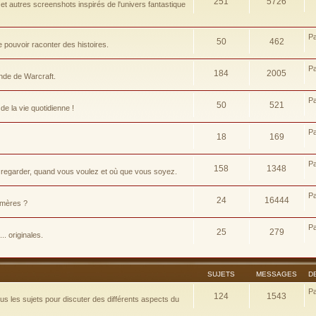
251
5726
t autres screenshots inspirés de l'univers fantastique
P
50
462
pouvoir raconter des histoires.
P
184
2005
nde de Warcraft.
P
50
521
e la vie quotidienne !
P
18
169
P
158
1348
 regarder, quand vous voulez et où que vous soyez.
P
24
16444
d-mères ?
P
25
279
.. originales.
SUJETS
MESSAGES
D
P
124
1543
 les sujets pour discuter des différents aspects du