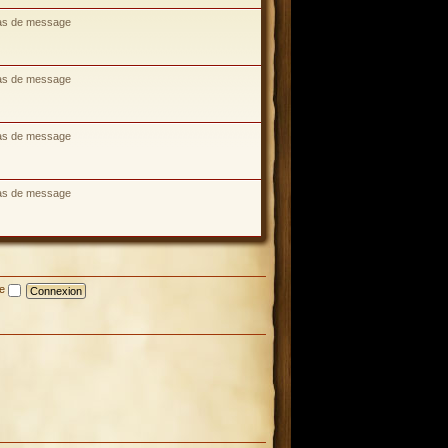
as de message
as de message
as de message
as de message
te