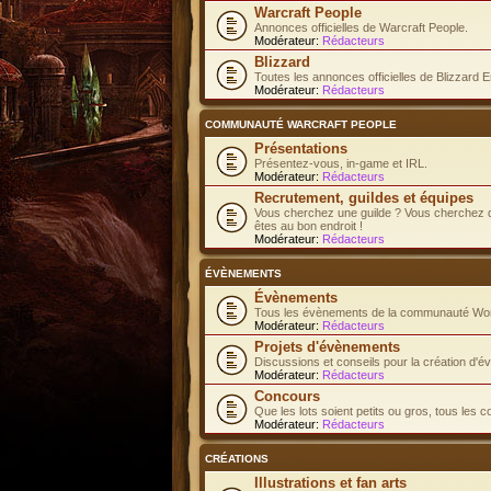
Warcraft People
Annonces officielles de Warcraft People.
Modérateur:
Rédacteurs
Blizzard
Toutes les annonces officielles de Blizzard E
Modérateur:
Rédacteurs
COMMUNAUTÉ WARCRAFT PEOPLE
Présentations
Présentez-vous, in-game et IRL.
Modérateur:
Rédacteurs
Recrutement, guildes et équipes
Vous cherchez une guilde ? Vous cherchez d
êtes au bon endroit !
Modérateur:
Rédacteurs
ÉVÈNEMENTS
Évènements
Tous les évènements de la communauté Worl
Modérateur:
Rédacteurs
Projets d'évènements
Discussions et conseils pour la création d'
Modérateur:
Rédacteurs
Concours
Que les lots soient petits ou gros, tous les 
Modérateur:
Rédacteurs
CRÉATIONS
Illustrations et fan arts