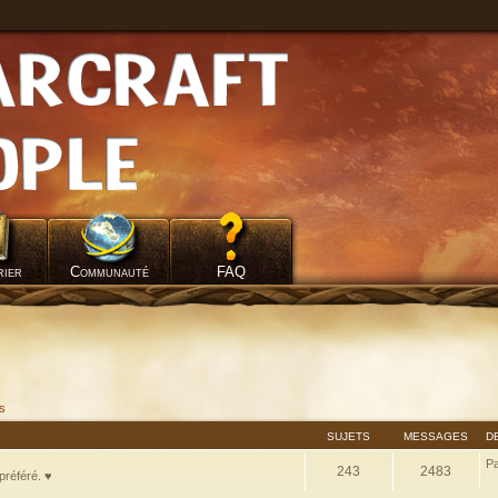
rier
Communauté
FAQ
fs
SUJETS
MESSAGES
D
P
243
2483
préféré. ♥