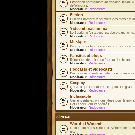
Exposition permanente de dessins, tableaux e
de Warcraft.
Modérateur:
Rédacteurs
Fiction
L'un des nombreux pouvoirs des mots est de 
Modérateur:
Rédacteurs
Vidéo et machinima
Le Septième Art a aussi sa place dans le mo
Modérateur:
Rédacteurs
Musique
Pour rythmer toutes vos aventures en jeu et d
Modérateur:
Rédacteurs
Fansites et blogs
Répertoire des sites de fans et des blogs.
Modérateur:
Rédacteurs
Podcasts et videocasts
Des podcasts audio et vidéo, à écouter ou à
Modérateur:
Rédacteurs
Cosplay
Qui a dit que la couture c'est pour les gran
Modérateur:
Rédacteurs
Inclassable
Certains artistes ont des idées pour le moins.
Cet espace leur est dédié !
Modérateur:
Rédacteurs
GÉNÉRAL
World of Warcraft
Guides, comptes-rendus d'évènements et tous
jeu.
Modérateur:
Rédacteurs