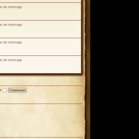
as de message
as de message
as de message
as de message
te