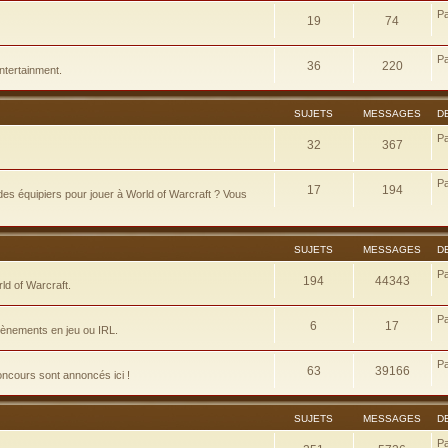
P
19
74
P
36
220
ntertainment.
SUJETS
MESSAGES
D
P
32
367
P
17
194
es équipiers pour jouer à World of Warcraft ? Vous
SUJETS
MESSAGES
D
P
194
44343
d of Warcraft.
P
6
17
évènements en jeu ou IRL.
P
63
39166
concours sont annoncés ici !
SUJETS
MESSAGES
D
P