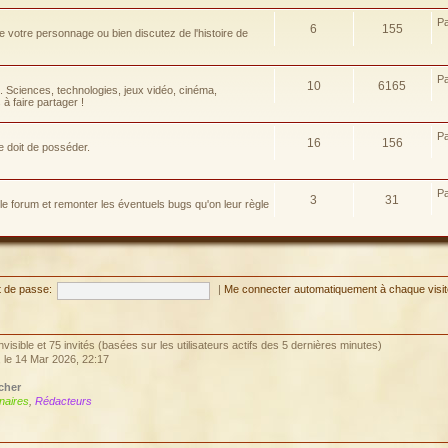
P
6
155
e votre personnage ou bien discutez de l'histoire de
P
10
6165
e. Sciences, technologies, jeux vidéo, cinéma,
à faire partager !
P
16
156
e doit de posséder.
P
3
31
 le forum et remonter les éventuels bugs qu'on leur règle
 de passe:
|
Me connecter automatiquement à chaque visi
 invisible et 75 invités (basées sur les utilisateurs actifs des 5 dernières minutes)
, le 14 Mar 2026, 22:17
cher
naires
,
Rédacteurs