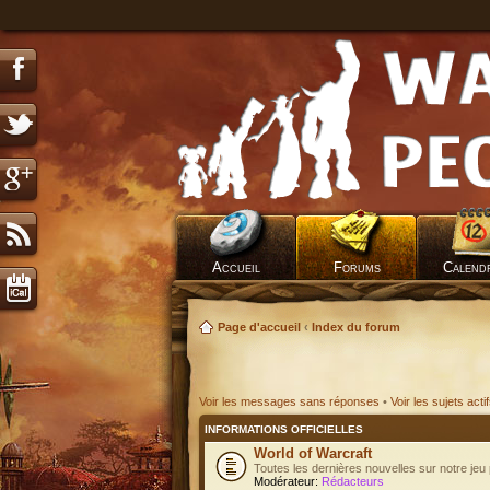
Accueil
Forums
Calend
Page d'accueil
‹
Index du forum
Voir les messages sans réponses
•
Voir les sujets acti
INFORMATIONS OFFICIELLES
World of Warcraft
Toutes les dernières nouvelles sur notre jeu 
Modérateur:
Rédacteurs