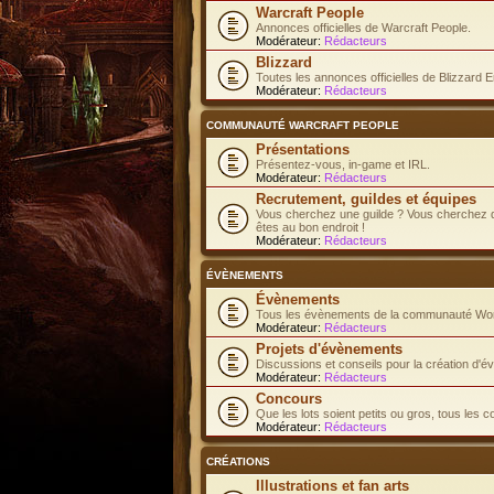
Warcraft People
Annonces officielles de Warcraft People.
Modérateur:
Rédacteurs
Blizzard
Toutes les annonces officielles de Blizzard E
Modérateur:
Rédacteurs
COMMUNAUTÉ WARCRAFT PEOPLE
Présentations
Présentez-vous, in-game et IRL.
Modérateur:
Rédacteurs
Recrutement, guildes et équipes
Vous cherchez une guilde ? Vous cherchez d
êtes au bon endroit !
Modérateur:
Rédacteurs
ÉVÈNEMENTS
Évènements
Tous les évènements de la communauté Worl
Modérateur:
Rédacteurs
Projets d'évènements
Discussions et conseils pour la création d'
Modérateur:
Rédacteurs
Concours
Que les lots soient petits ou gros, tous les 
Modérateur:
Rédacteurs
CRÉATIONS
Illustrations et fan arts