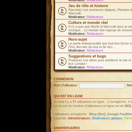
Jeu de rôle et histoire
Racontez vos aventures épiques, l'histoire d
Warcraft.
Modérateur:
Rédacteurs
Culture et monde réel
Il n'y a pas que World of Warcraft dans la vi
musique... Le monde réel regorge de choses 
Modérateur:
Rédacteurs
Hors-sujet
La partie indispensable que tout bon forum s
Pour discuter de tout et de rien...
Modérateur:
Rédacteurs
Suggestions et bugs
Proposez vos idées pour améliorer le site et
leur compte !
Modérateur:
Rédacteurs
CONNEXION
Nom d’utilisateur:
Mot
QUI EST EN LIGNE
Au total il y a
77
utilisateurs en ligne :: 2 enregistrés, 0
Le record du nombre d’utilisateurs en ligne est de
5611
Utilisateurs enregistrés :
Bing [Bot]
,
Google Feedfet
Légende:
Administrateurs
,
Modérateurs globaux
,
Parte
ANNIVERSAIRES