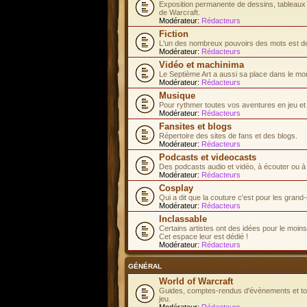
Exposition permanente de dessins, tableaux e
de Warcraft.
Modérateur:
Rédacteurs
Fiction
L'un des nombreux pouvoirs des mots est de 
Modérateur:
Rédacteurs
Vidéo et machinima
Le Septième Art a aussi sa place dans le mo
Modérateur:
Rédacteurs
Musique
Pour rythmer toutes vos aventures en jeu et d
Modérateur:
Rédacteurs
Fansites et blogs
Répertoire des sites de fans et des blogs.
Modérateur:
Rédacteurs
Podcasts et videocasts
Des podcasts audio et vidéo, à écouter ou à
Modérateur:
Rédacteurs
Cosplay
Qui a dit que la couture c'est pour les gran
Modérateur:
Rédacteurs
Inclassable
Certains artistes ont des idées pour le moins.
Cet espace leur est dédié !
Modérateur:
Rédacteurs
GÉNÉRAL
World of Warcraft
Guides, comptes-rendus d'évènements et tous
jeu.
Modérateur:
Rédacteurs