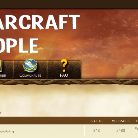
rier
Communauté
FAQ
fs
SUJETS
MESSAGES
D
P
243
2483
préféré. ♥