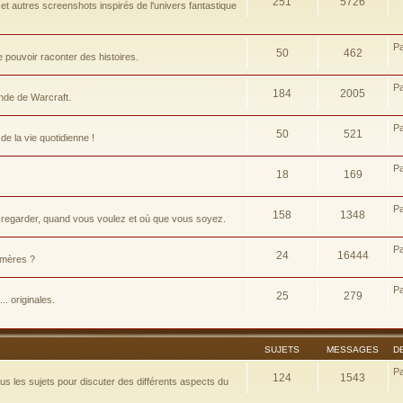
251
5726
t autres screenshots inspirés de l'univers fantastique
P
50
462
pouvoir raconter des histoires.
P
184
2005
nde de Warcraft.
P
50
521
e la vie quotidienne !
P
18
169
P
158
1348
 regarder, quand vous voulez et où que vous soyez.
P
24
16444
d-mères ?
P
25
279
.. originales.
SUJETS
MESSAGES
D
P
124
1543
 les sujets pour discuter des différents aspects du