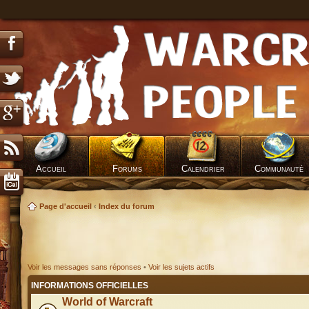
Accueil
Forums
Calendrier
Communauté
Page d'accueil
‹
Index du forum
Voir les messages sans réponses
•
Voir les sujets actifs
INFORMATIONS OFFICIELLES
World of Warcraft