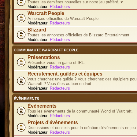
Toutes les dernières nouvelles sur notre jeu préféré. ♥
Modérateur:
Rédacteurs
Warcraft People
Annonces officielles de Warcraft People.
Modérateur:
Rédacteurs
Blizzard
Toutes les annonces officielles de Blizzard Entertainment.
Modérateur:
Rédacteurs
COMMUNAUTÉ WARCRAFT PEOPLE
Présentations
Présentez-vous, in-game et IRL.
Modérateur:
Rédacteurs
Recrutement, guildes et équipes
Vous cherchez une guilde ? Vous cherchez des équipiers pour
Warcraft ? Vous êtes au bon endroit !
Modérateur:
Rédacteurs
ÉVÈNEMENTS
Évènements
Tous les évènements de la communauté World of Warcraft.
Modérateur:
Rédacteurs
Projets d'évènements
Discussions et conseils pour la création d'évènements en jeu
Modérateur:
Rédacteurs