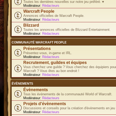
Toutes les dernières nouvelles sur notre jeu préféré. ♥
Modérateur:
Rédacteurs
Warcraft People
Annonces officielles de Warcraft People.
Modérateur:
Rédacteurs
Blizzard
Toutes les annonces officielles de Blizzard Entertainment.
Modérateur:
Rédacteurs
COMMUNAUTÉ WARCRAFT PEOPLE
Présentations
Présentez-vous, in-game et IRL.
Modérateur:
Rédacteurs
Recrutement, guildes et équipes
Vous cherchez une guilde ? Vous cherchez des équipiers pour
Warcraft ? Vous êtes au bon endroit !
Modérateur:
Rédacteurs
ÉVÈNEMENTS
Évènements
Tous les évènements de la communauté World of Warcraft.
Modérateur:
Rédacteurs
Projets d'évènements
Discussions et conseils pour la création d'évènements en jeu
Modérateur:
Rédacteurs