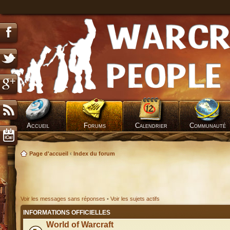
Accueil
Forums
Calendrier
Communauté
Page d'accueil
‹
Index du forum
Voir les messages sans réponses
•
Voir les sujets actifs
INFORMATIONS OFFICIELLES
World of Warcraft