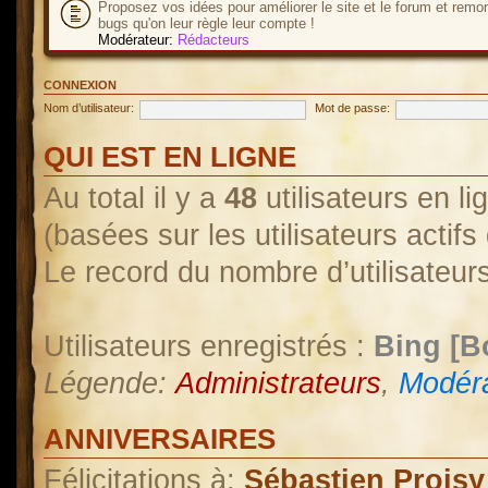
Proposez vos idées pour améliorer le site et le forum et remo
bugs qu'on leur règle leur compte !
Modérateur:
Rédacteurs
CONNEXION
Nom d’utilisateur:
Mot de passe:
QUI EST EN LIGNE
Au total il y a
48
utilisateurs en lig
(basées sur les utilisateurs actif
Le record du nombre d’utilisateur
Utilisateurs enregistrés :
Bing [B
Légende:
Administrateurs
,
Modéra
ANNIVERSAIRES
Félicitations à:
Sébastien Proisy