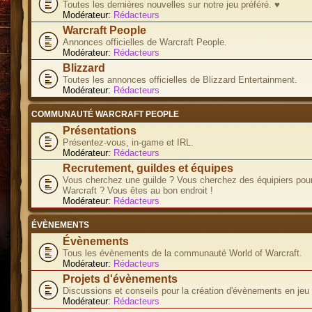
Toutes les dernières nouvelles sur notre jeu préféré. ♥
Modérateur:
Rédacteurs
Warcraft People
Annonces officielles de Warcraft People.
Modérateur:
Rédacteurs
Blizzard
Toutes les annonces officielles de Blizzard Entertainment.
Modérateur:
Rédacteurs
COMMUNAUTÉ WARCRAFT PEOPLE
Présentations
Présentez-vous, in-game et IRL.
Modérateur:
Rédacteurs
Recrutement, guildes et équipes
Vous cherchez une guilde ? Vous cherchez des équipiers pour
Warcraft ? Vous êtes au bon endroit !
Modérateur:
Rédacteurs
ÉVÈNEMENTS
Évènements
Tous les évènements de la communauté World of Warcraft.
Modérateur:
Rédacteurs
Projets d'évènements
Discussions et conseils pour la création d'évènements en jeu
Modérateur:
Rédacteurs