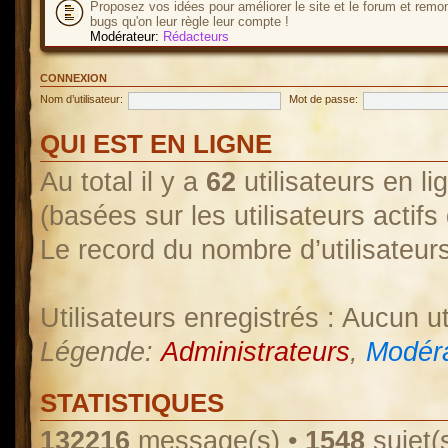
Proposez vos idées pour améliorer le site et le forum et remo
bugs qu'on leur règle leur compte !
Modérateur:
Rédacteurs
CONNEXION
Nom d’utilisateur:
Mot de passe:
QUI EST EN LIGNE
Au total il y a
62
utilisateurs en lig
(basées sur les utilisateurs actif
Le record du nombre d’utilisateur
Utilisateurs enregistrés : Aucun ut
Légende:
Administrateurs
,
Modéra
STATISTIQUES
132216
message(s) •
1548
sujet(