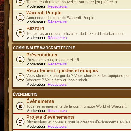
Toutes les dernières nouvelles sur notre jeu préféré. ♥
Modérateur:
Rédacteurs
Warcraft People
Annonces officielles de Warcraft People.
Modérateur:
Rédacteurs
Blizzard
Toutes les annonces officielles de Blizzard Entertainment.
Modérateur:
Rédacteurs
COMMUNAUTÉ WARCRAFT PEOPLE
Présentations
Présentez-vous, in-game et IRL.
Modérateur:
Rédacteurs
Recrutement, guildes et équipes
Vous cherchez une guilde ? Vous cherchez des équipiers pour
Warcraft ? Vous êtes au bon endroit !
Modérateur:
Rédacteurs
ÉVÈNEMENTS
Évènements
Tous les évènements de la communauté World of Warcraft.
Modérateur:
Rédacteurs
Projets d'évènements
Discussions et conseils pour la création d'évènements en jeu
Modérateur:
Rédacteurs