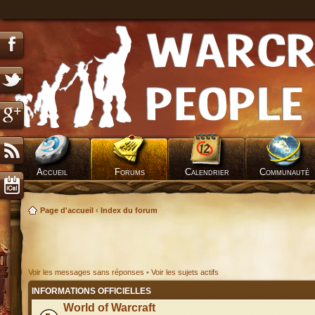
Accueil
Forums
Calendrier
Communauté
Page d'accueil
‹
Index du forum
Voir les messages sans réponses
•
Voir les sujets actifs
INFORMATIONS OFFICIELLES
World of Warcraft