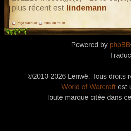
plus récent est
lindemann
Page d'accueil
Index du forum
Powered by
phpBB
Traduc
©2010-2026 Lenwë. Tous droits r
World of Warcraft
est 
Toute marque citée dans ces
Utilisez l'adresse suivante pour accéder au calendrier des évènements depuis d'autres app
charge le format iCal.