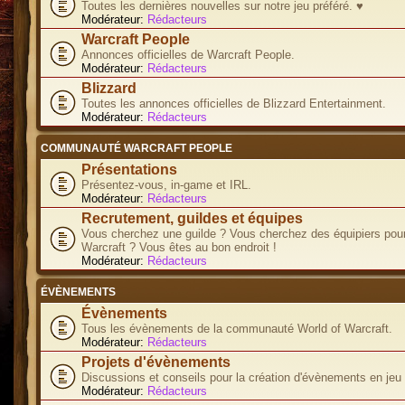
Toutes les dernières nouvelles sur notre jeu préféré. ♥
Modérateur:
Rédacteurs
Warcraft People
Annonces officielles de Warcraft People.
Modérateur:
Rédacteurs
Blizzard
Toutes les annonces officielles de Blizzard Entertainment.
Modérateur:
Rédacteurs
COMMUNAUTÉ WARCRAFT PEOPLE
Présentations
Présentez-vous, in-game et IRL.
Modérateur:
Rédacteurs
Recrutement, guildes et équipes
Vous cherchez une guilde ? Vous cherchez des équipiers pour
Warcraft ? Vous êtes au bon endroit !
Modérateur:
Rédacteurs
ÉVÈNEMENTS
Évènements
Tous les évènements de la communauté World of Warcraft.
Modérateur:
Rédacteurs
Projets d'évènements
Discussions et conseils pour la création d'évènements en jeu
Modérateur:
Rédacteurs