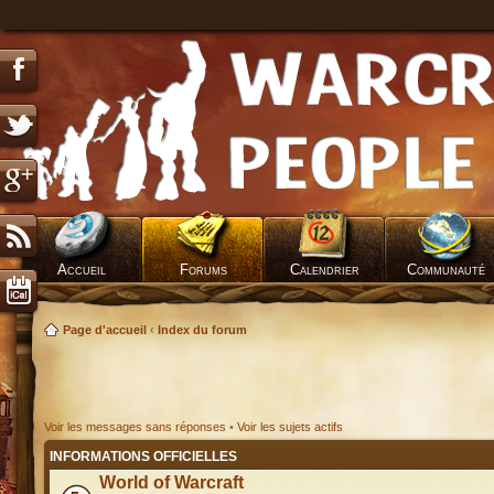
Accueil
Forums
Calendrier
Communauté
Page d'accueil
‹
Index du forum
Voir les messages sans réponses
•
Voir les sujets actifs
INFORMATIONS OFFICIELLES
World of Warcraft