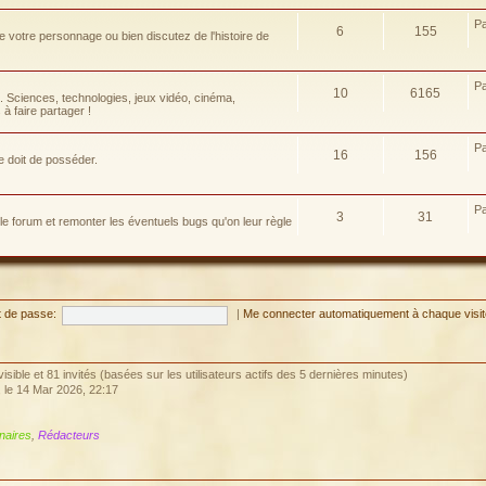
P
6
155
e votre personnage ou bien discutez de l'histoire de
P
10
6165
e. Sciences, technologies, jeux vidéo, cinéma,
à faire partager !
P
16
156
e doit de posséder.
P
3
31
 le forum et remonter les éventuels bugs qu'on leur règle
 de passe:
|
Me connecter automatiquement à chaque visi
invisible et 81 invités (basées sur les utilisateurs actifs des 5 dernières minutes)
, le 14 Mar 2026, 22:17
naires
,
Rédacteurs