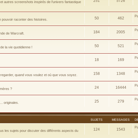
251
5726
t autres screenshots inspirés de l'univers fantastique
P
50
462
pouvoir raconter des histoires.
P
184
2005
nde de Warcraft.
P
50
521
e la vie quotidienne !
P
18
169
P
158
1348
 regarder, quand vous voulez et où que vous soyez.
P
24
16444
d-mères ?
P
25
279
.. originales.
SUJETS
MESSAGES
D
P
124
1543
 les sujets pour discuter des différents aspects du