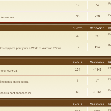
P
19
74
P
36
220
ntertainment.
SUJETS
MESSAGES
D
P
32
367
P
17
194
es équipiers pour jouer à World of Warcraft ? Vous
SUJETS
MESSAGES
D
P
194
44343
d of Warcraft.
P
6
17
évènements en jeu ou IRL.
P
63
39166
concours sont annoncés ici !
SUJETS
MESSAGES
D
P