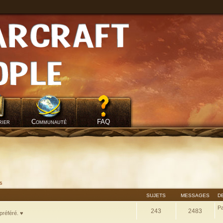
rier
Communauté
FAQ
fs
SUJETS
MESSAGES
D
P
243
2483
préféré. ♥