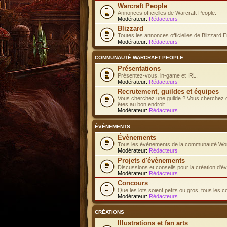
Warcraft People
Annonces officielles de Warcraft People.
Modérateur:
Rédacteurs
Blizzard
Toutes les annonces officielles de Blizzard E
Modérateur:
Rédacteurs
COMMUNAUTÉ WARCRAFT PEOPLE
Présentations
Présentez-vous, in-game et IRL.
Modérateur:
Rédacteurs
Recrutement, guildes et équipes
Vous cherchez une guilde ? Vous cherchez d
êtes au bon endroit !
Modérateur:
Rédacteurs
ÉVÈNEMENTS
Évènements
Tous les évènements de la communauté Worl
Modérateur:
Rédacteurs
Projets d'évènements
Discussions et conseils pour la création d'
Modérateur:
Rédacteurs
Concours
Que les lots soient petits ou gros, tous les 
Modérateur:
Rédacteurs
CRÉATIONS
Illustrations et fan arts