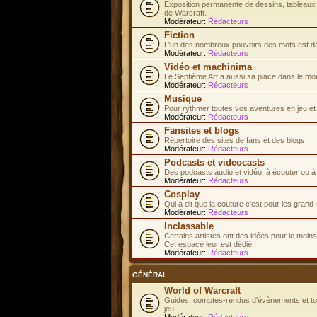
Exposition permanente de dessins, tableaux e
de Warcraft.
Modérateur:
Rédacteurs
Fiction
L'un des nombreux pouvoirs des mots est de 
Modérateur:
Rédacteurs
Vidéo et machinima
Le Septième Art a aussi sa place dans le mo
Modérateur:
Rédacteurs
Musique
Pour rythmer toutes vos aventures en jeu et d
Modérateur:
Rédacteurs
Fansites et blogs
Répertoire des sites de fans et des blogs.
Modérateur:
Rédacteurs
Podcasts et videocasts
Des podcasts audio et vidéo, à écouter ou à
Modérateur:
Rédacteurs
Cosplay
Qui a dit que la couture c'est pour les gran
Modérateur:
Rédacteurs
Inclassable
Certains artistes ont des idées pour le moins.
Cet espace leur est dédié !
Modérateur:
Rédacteurs
GÉNÉRAL
World of Warcraft
Guides, comptes-rendus d'évènements et tous
jeu.
Modérateur:
Rédacteurs