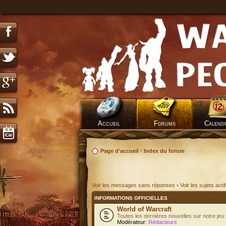
Accueil
Forums
Calend
Page d'accueil
‹
Index du forum
Voir les messages sans réponses
•
Voir les sujets acti
INFORMATIONS OFFICIELLES
World of Warcraft
Toutes les dernières nouvelles sur notre jeu 
Modérateur:
Rédacteurs