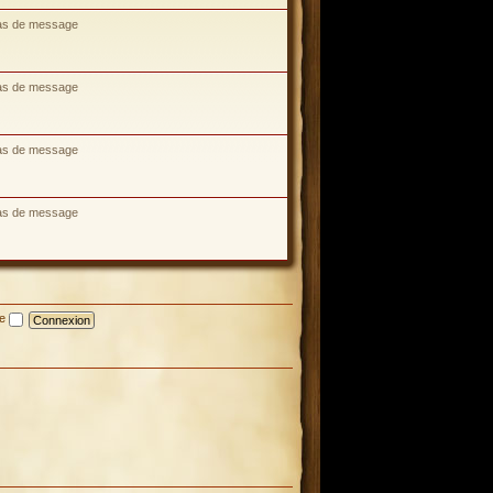
as de message
as de message
as de message
as de message
te