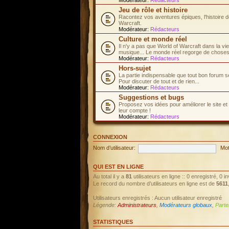
Jeu de rôle et histoire
Racontez vos aventures épiques, l'histoire d
Warcraft.
Modérateur:
Rédacteurs
Culture et monde réel
Il n'y a pas que World of Warcraft dans la vi
musique... Le monde réel regorge de choses 
Modérateur:
Rédacteurs
Hors-sujet
La partie indispensable que tout bon forum s
Pour discuter de tout et de rien...
Modérateur:
Rédacteurs
Suggestions et bugs
Proposez vos idées pour améliorer le site et
leur compte !
Modérateur:
Rédacteurs
CONNEXION
Nom d’utilisateur:
Mot
QUI EST EN LIGNE
Au total il y a
81
utilisateurs en ligne :: 0 enregistré, 0 
Le record du nombre d’utilisateurs en ligne est de
5611
Utilisateurs enregistrés : Aucun utilisateur enregistré
Légende:
Administrateurs
,
Modérateurs globaux
,
Parte
STATISTIQUES