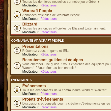
Toutes les dernières nouvelles sur notre jeu préféré. ♥
Modérateur:
Rédacteurs
Warcraft People
Annonces officielles de Warcraft People.
Modérateur:
Rédacteurs
Blizzard
Toutes les annonces officielles de Blizzard Entertainment.
Modérateur:
Rédacteurs
COMMUNAUTÉ WARCRAFT PEOPLE
Présentations
Présentez-vous, in-game et IRL.
Modérateur:
Rédacteurs
Recrutement, guildes et équipes
Vous cherchez une guilde ? Vous cherchez des équipiers pour
Warcraft ? Vous êtes au bon endroit !
Modérateur:
Rédacteurs
ÉVÈNEMENTS
Évènements
Tous les évènements de la communauté World of Warcraft.
Modérateur:
Rédacteurs
Projets d'évènements
Discussions et conseils pour la création d'évènements en jeu
Modérateur:
Rédacteurs