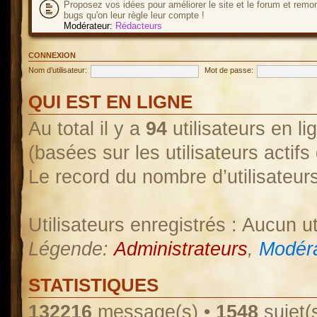
Proposez vos idées pour améliorer le site et le forum et remo
bugs qu'on leur règle leur compte !
Modérateur:
Rédacteurs
CONNEXION
Nom d’utilisateur:
Mot de passe:
QUI EST EN LIGNE
Au total il y a
94
utilisateurs en lig
(basées sur les utilisateurs actif
Le record du nombre d’utilisateur
Utilisateurs enregistrés : Aucun ut
Légende:
Administrateurs
,
Modéra
STATISTIQUES
132216
message(s) •
1548
sujet(