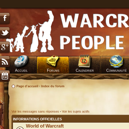
Accueil
Forums
Calendrier
Communauté
Page d'accueil
‹
Index du forum
Voir les messages sans réponses
•
Voir les sujets actifs
INFORMATIONS OFFICIELLES
World of Warcraft