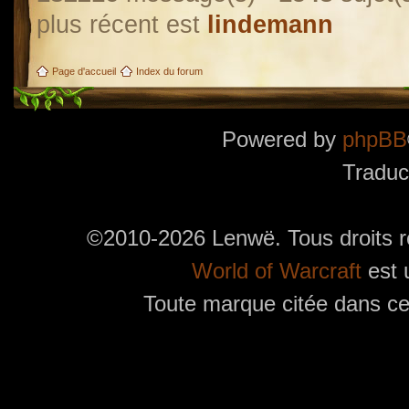
plus récent est
lindemann
Page d'accueil
Index du forum
Powered by
phpBB
Traduc
©2010-2026 Lenwë. Tous droits r
World of Warcraft
est 
Toute marque citée dans ces
Utilisez l'adresse suivante pour accéder au calendrier des évènements depuis d'autres app
charge le format iCal.