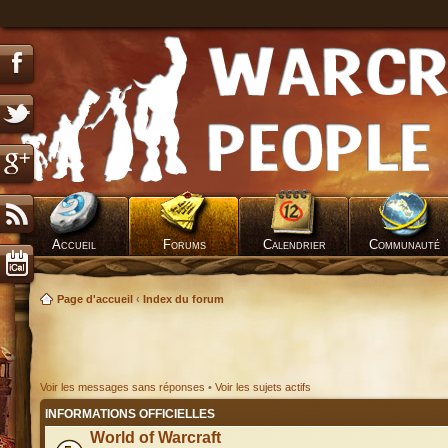
Accueil
Forums
Calendrier
Communauté
Page d'accueil
‹
Index du forum
Voir les messages sans réponses
•
Voir les sujets actifs
INFORMATIONS OFFICIELLES
World of Warcraft