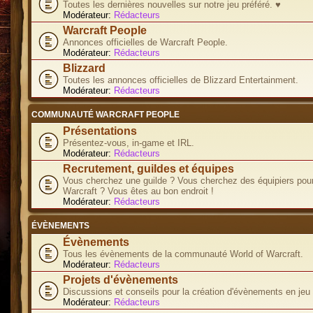
Toutes les dernières nouvelles sur notre jeu préféré. ♥
Modérateur:
Rédacteurs
Warcraft People
Annonces officielles de Warcraft People.
Modérateur:
Rédacteurs
Blizzard
Toutes les annonces officielles de Blizzard Entertainment.
Modérateur:
Rédacteurs
COMMUNAUTÉ WARCRAFT PEOPLE
Présentations
Présentez-vous, in-game et IRL.
Modérateur:
Rédacteurs
Recrutement, guildes et équipes
Vous cherchez une guilde ? Vous cherchez des équipiers pour
Warcraft ? Vous êtes au bon endroit !
Modérateur:
Rédacteurs
ÉVÈNEMENTS
Évènements
Tous les évènements de la communauté World of Warcraft.
Modérateur:
Rédacteurs
Projets d'évènements
Discussions et conseils pour la création d'évènements en jeu
Modérateur:
Rédacteurs