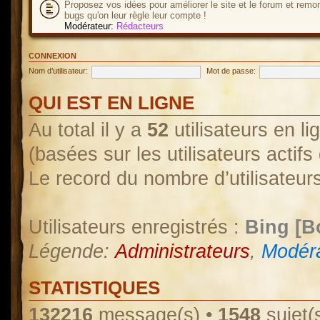
Proposez vos idées pour améliorer le site et le forum et remo
bugs qu'on leur règle leur compte !
Modérateur:
Rédacteurs
CONNEXION
Nom d’utilisateur:
Mot de passe:
QUI EST EN LIGNE
Au total il y a
52
utilisateurs en lig
(basées sur les utilisateurs actif
Le record du nombre d’utilisateur
Utilisateurs enregistrés :
Bing [B
Légende:
Administrateurs
,
Modéra
STATISTIQUES
132216
message(s) •
1548
sujet(