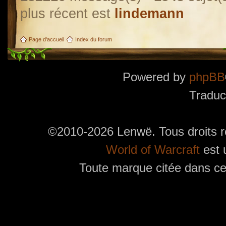
plus récent est
lindemann
Page d'accueil
Index du forum
Powered by
phpBB
Traduc
©2010-2026 Lenwë. Tous droits r
World of Warcraft
est 
Toute marque citée dans ces
Utilisez l'adresse suivante pour accéder au calendrier des évènements depuis d'autres app
charge le format iCal.