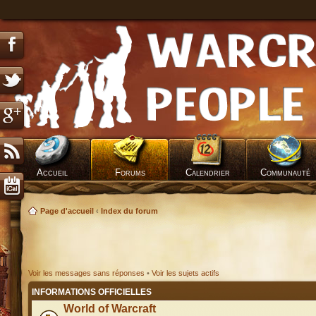
Accueil
Forums
Calendrier
Communauté
Page d'accueil
‹
Index du forum
Voir les messages sans réponses
•
Voir les sujets actifs
INFORMATIONS OFFICIELLES
World of Warcraft