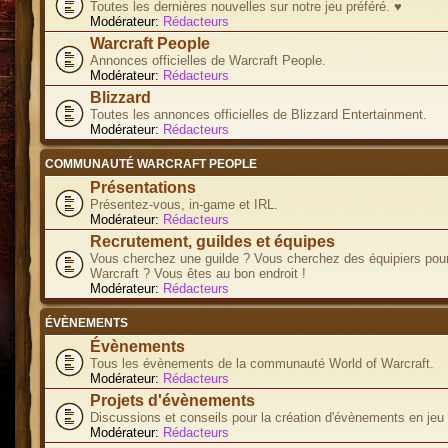
Toutes les dernières nouvelles sur notre jeu préféré. ♥
Modérateur:
Rédacteurs
Warcraft People
Annonces officielles de Warcraft People.
Modérateur:
Rédacteurs
Blizzard
Toutes les annonces officielles de Blizzard Entertainment.
Modérateur:
Rédacteurs
COMMUNAUTÉ WARCRAFT PEOPLE
Présentations
Présentez-vous, in-game et IRL.
Modérateur:
Rédacteurs
Recrutement, guildes et équipes
Vous cherchez une guilde ? Vous cherchez des équipiers pour
Warcraft ? Vous êtes au bon endroit !
Modérateur:
Rédacteurs
ÉVÈNEMENTS
Évènements
Tous les évènements de la communauté World of Warcraft.
Modérateur:
Rédacteurs
Projets d'évènements
Discussions et conseils pour la création d'évènements en jeu
Modérateur:
Rédacteurs