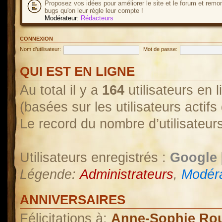
Proposez vos idées pour améliorer le site et le forum et remo
bugs qu'on leur règle leur compte !
Modérateur:
Rédacteurs
CONNEXION
Nom d’utilisateur:
Mot de passe:
QUI EST EN LIGNE
Au total il y a
164
utilisateurs en l
(basées sur les utilisateurs actif
Le record du nombre d’utilisateur
Utilisateurs enregistrés :
Google 
Légende:
Administrateurs
,
Modéra
ANNIVERSAIRES
Félicitations à:
Anne-Sophie Ro