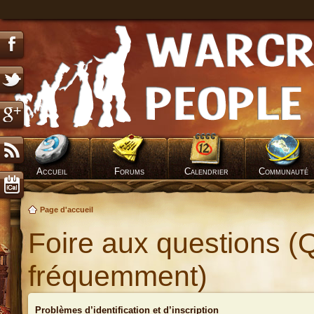
Accueil
Forums
Calendrier
Communauté
Page d'accueil
Foire aux questions (
fréquemment)
Problèmes d’identification et d’inscription