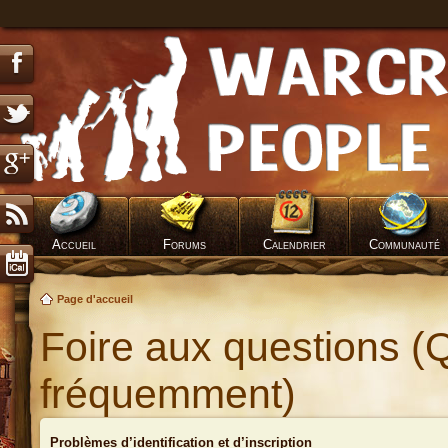
Accueil
Forums
Calendrier
Communauté
Page d'accueil
Foire aux questions (
fréquemment)
Problèmes d’identification et d’inscription