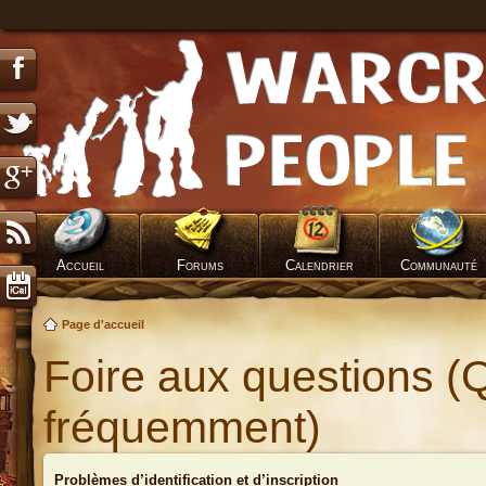
Accueil
Forums
Calendrier
Communauté
Page d'accueil
Foire aux questions (
fréquemment)
Problèmes d’identification et d’inscription