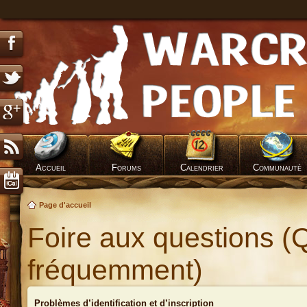
Accueil
Forums
Calendrier
Communauté
Page d'accueil
Foire aux questions (
fréquemment)
Problèmes d’identification et d’inscription