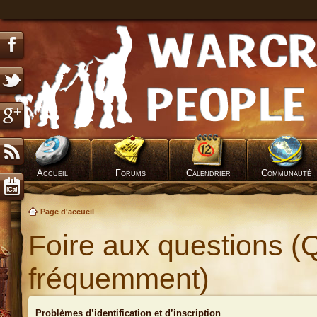
Accueil
Forums
Calendrier
Communauté
Page d'accueil
Foire aux questions (
fréquemment)
Problèmes d’identification et d’inscription