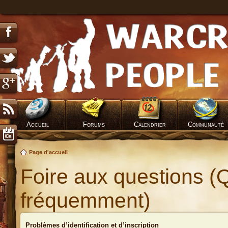
Accueil
Forums
Calendrier
Communauté
Page d'accueil
Foire aux questions (
fréquemment)
Problèmes d’identification et d’inscription