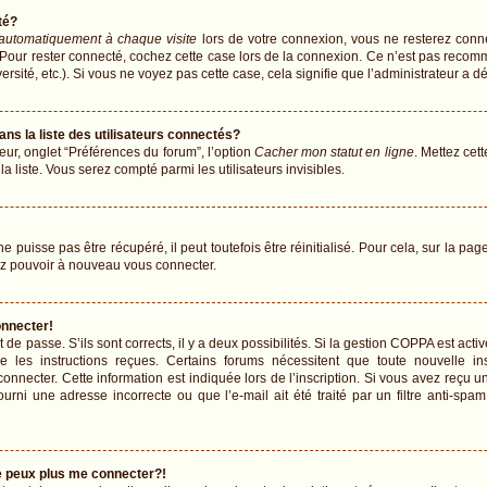
té?
automatiquement à chaque visite
lors de votre connexion, vous ne resterez con
 Pour rester connecté, cochez cette case lors de la connexion. Ce n’est pas recomm
sité, etc.). Si vous ne voyez pas cette case, cela signifie que l’administrateur a dé
 la liste des utilisateurs connectés?
eur, onglet “Préférences du forum”, l’option
Cacher mon statut en ligne
. Mettez cet
 liste. Vous serez compté parmi les utilisateurs invisibles.
puisse pas être récupéré, il peut toutefois être réinitialisé. Pour cela, sur la pa
iez pouvoir à nouveau vous connecter.
onnecter!
t de passe. S’ils sont corrects, il y a deux possibilités. Si la gestion COPPA est ac
vre les instructions reçues. Certains forums nécessitent que toute nouvelle 
onnecter. Cette information est indiquée lors de l’inscription. Si vous avez reçu un
urni une adresse incorrecte ou que l’e-mail ait été traité par un filtre anti-spam
ne peux plus me connecter?!