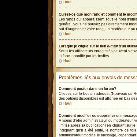
Haut
Qu’est-ce que mon rang et comment le modif
Les rangs qui apparaissent sous le nom d’utili
général, vous ne pouvez pas directement modifi
but d’augmenter votre rang, un modérateur ou 
Haut
Lorsque je clique sur le lien
e-mail
d’un utili
Seuls les utilisateurs enregistrés peuvent s’env
la fonctionnalité par les invités.
Haut
Problèmes liés aux envois de mess
Comment poster dans un forum?
Cliquez sur le bouton adéquat (Nouveau ou Rép
des options disponibles est affichée en bas de
Haut
Comment modifier ou supprimer un messag
A moins d’être administrateur ou modérateur,
limitée après sa publication) en cliquant sur l
indiquant qu’il a été édité, le nombre de foi
administrateur modifie le message, cependant ils