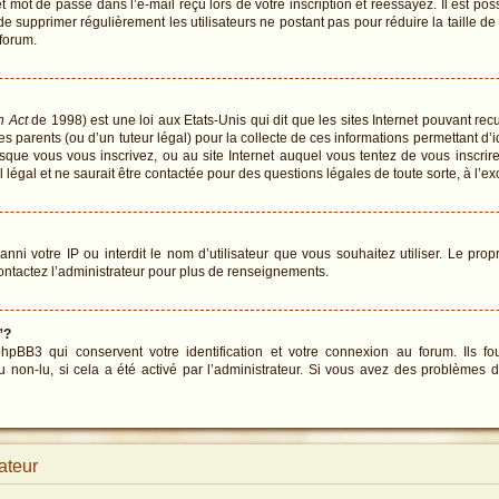
 mot de passe dans l’e-mail reçu lors de votre inscription et réessayez. Il est pos
 de supprimer régulièrement les utilisateurs ne postant pas pour réduire la taille d
 forum.
n Act
de 1998) est une loi aux Etats-Unis qui dit que les sites Internet pouvant re
s parents (ou d’un tuteur légal) pour la collecte de ces informations permettant d’
rsque vous vous inscrivez, ou au site Internet auquel vous tentez de vous inscr
 légal et ne saurait être contactée pour des questions légales de toute sorte, à l’e
 banni votre IP ou interdit le nom d’utilisateur que vous souhaitez utiliser. Le pro
ontactez l’administrateur pour plus de renseignements.
”?
BB3 qui conservent votre identification et votre connexion au forum. Ils fou
u non-lu, si cela a été activé par l’administrateur. Si vous avez des problème
ateur