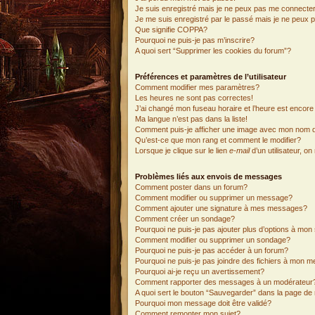
Je suis enregistré mais je ne peux pas me connecter
Je me suis enregistré par le passé mais je ne peux 
Que signifie COPPA?
Pourquoi ne puis-je pas m’inscrire?
A quoi sert “Supprimer les cookies du forum”?
Préférences et paramètres de l’utilisateur
Comment modifier mes paramètres?
Les heures ne sont pas correctes!
J’ai changé mon fuseau horaire et l’heure est encore 
Ma langue n’est pas dans la liste!
Comment puis-je afficher une image avec mon nom d’
Qu’est-ce que mon rang et comment le modifier?
Lorsque je clique sur le lien
e-mail
d’un utilisateur, 
Problèmes liés aux envois de messages
Comment poster dans un forum?
Comment modifier ou supprimer un message?
Comment ajouter une signature à mes messages?
Comment créer un sondage?
Pourquoi ne puis-je pas ajouter plus d’options à mo
Comment modifier ou supprimer un sondage?
Pourquoi ne puis-je pas accéder à un forum?
Pourquoi ne puis-je pas joindre des fichiers à mon 
Pourquoi ai-je reçu un avertissement?
Comment rapporter des messages à un modérateur
A quoi sert le bouton “Sauvegarder” dans la page d
Pourquoi mon message doit être validé?
Comment remonter mon sujet?