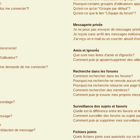
!
Pourquoi certains groupes d’utilisateurs app
plus me connecter?!
Qu’est-ce qu’un “Groupe par défaut”?
Qu’est-ce que le lien “L’équipe du forum”?
Messagerie privée
Je ne peux pas envoyer de messages privé
Je reçois sans arrêt des messages indésira
J’ai reçu un e-mail ou un courrier abusif d’un
incorrecte!
Amis et ignorés
Que sont mes listes d’amis et d’ignorés?
utilisateur?
Comment puis-je ajouter/supprimer des utilis
on me demande de me connecter?
Recherche dans les forums
Comment rechercher dans les forums?
Pourquoi ma recherche ne renvoie aucun ré
Pourquoi ma recherche retourne une page b
Comment rechercher des membres?
Comment puis-je trouver mes propres mess
n sondage?
Surveillance des sujets et favoris
Quelle est la différence entre les favoris et l
Comment surveiller des forums ou sujets par
message?
Comment puis-je supprimer mes surveillanc
?
e rédaction de message?
Fichiers joints
Quels fichiers joints sont autorisés sur ce f