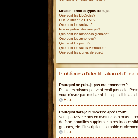
Mise en forme et types de sujet
Que sont les BBCodes?
Puis-je utiliser le HTML?
Que sont les smileys?
Puis-je publier des images?
Que sont les annonces globales?
Que sont les annonces?
Que sont les post-it?
Que sont les sujets verrouillés?
Que sont les icônes de sujet?
Problèmes d’identification et d’inscr
Pourquoi ne puis-je pas me connecter?
Plusieurs raisons peuvent expliquer cela. Premiè
vous n’avez pas été banni. Il est possible aussi 
Haut
Pourquoi dois-je m’inscrire après tout?
Vous pouvez ne pas en avoir besoin mais l’admin
de fonctionnalités supplémentaires inaccessib
groupes, etc. L’inscription est rapide et vivemen
Haut