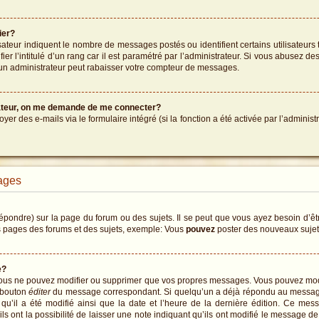
ier?
sateur indiquent le nombre de messages postés ou identifient certains utilisateurs 
er l’intitulé d’un rang car il est paramétré par l’administrateur. Si vous abusez 
un administrateur peut rabaisser votre compteur de messages.
sateur, on me demande de me connecter?
oyer des e-mails via le formulaire intégré (si la fonction a été activée par l’admin
ages
ondre) sur la page du forum ou des sujets. Il se peut que vous ayez besoin d’êtr
s pages des forums et des sujets, exemple: Vous
pouvez
poster des nouveaux suje
e?
 vous ne pouvez modifier ou supprimer que vos propres messages. Vous pouvez mo
e bouton
éditer
du message correspondant. Si quelqu’un a déjà répondu au message,
s qu’il a été modifié ainsi que la date et l’heure de la dernière édition. Ce m
 ont la possibilité de laisser une note indiquant qu’ils ont modifié le message de l