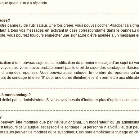
 que quelqu’un y a répondu.
ages?
tre panneau de l’utilisateur. Une fois créée, vous pouvez cocher
Attacher sa signa
faut à tous vos messages en activant la case correspondante dans le panneau de 
 suite, vous pourrez toujours empêcher une signature d’être ajoutée à un message 
blication d’un nouveau sujet ou la modification du premier message d’un sujet (si vo
 voyez pas, vous n’avez probablement pas le droit de créer des sondages). Saisiss
le champ des réponses. Vous pouvez aussi indiquer le nombre de réponses qu’un u
 jours du sondage (mettre “0” pour une durée illimitée) et enfin permettre aux utilisat
ons à mon sondage?
fini par l’administrateur. Si vous avez besoin d’indiquer plus d’options, contacte
?
vent être modifiés que par l’auteur original, un modérateur ou un administrat
t toujours celui auquel est associé le sondage). Si personne n’a voté, l’auteur pe
strateurs peuvent le modifier ou le supprimer. Ceci pour empêcher le trucage en ch