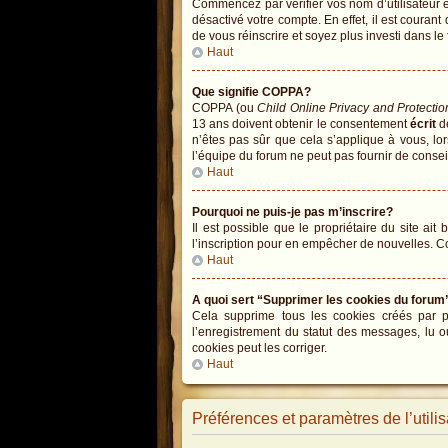
Commencez par vérifier vos nom d’utilisateur et
désactivé votre compte. En effet, il est courant
de vous réinscrire et soyez plus investi dans le
Haut
Que signifie COPPA?
COPPA (ou
Child Online Privacy and Protectio
13 ans doivent obtenir le consentement
écrit
de
n’êtes pas sûr que cela s’applique à vous, lo
l’équipe du forum ne peut pas fournir de conseil
Haut
Pourquoi ne puis-je pas m’inscrire?
Il est possible que le propriétaire du site ait
l’inscription pour en empêcher de nouvelles. C
Haut
A quoi sert “Supprimer les cookies du forum
Cela supprime tous les cookies créés par php
l’enregistrement du statut des messages, lu o
cookies peut les corriger.
Haut
Préférences et paramètres de l’utilis