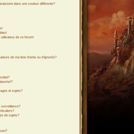
araissent dans une couleur différente?
s!
bles!
 utilisateur de ce forum!
ateurs de ma liste d’amis ou d’ignorés?
sultat?
lanche!?
ages et sujets?
a surveillance?
ticuliers?
es de sujets?
orum?