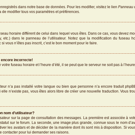
enregistrés dans notre base de données. Pour les modifier, visitez le lien
Panneau de
a de modifier tous vos paramètres et préférences.
 fuseau horaire différent de celui dans lequel vous êtes. Dans ce cas, vous devez mo
, etc.) dans le panneau de l’utilisateur. Notez que la modification du fuseau h
 si vous n’êtes pas inscrit, c’est le bon moment pour le faire.
t encore incorrecte!
votre fuseau horaire et l’heure d’été, il se peut que le serveur ne soit pas à l’heur
rateur n’a pas installé votre langue ou bien que personne n’a encore traduit p
Si elle n’existe pas, vous êtes alors libre de créer une nouvelle traduction. Vous tr
n nom d’utilisateur?
lisateur sur la page de consultation des messages. La première est associée à vot
statut sur le forum. La seconde, une image plus grande, connue sous le nom d’av
tiver les avatars et de décider de la manière dont ils sont mis à disposition. Si vou
le contacter pour lui demander ses raisons.